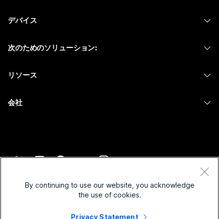
Webex アプリ
Webex スイート
何をお探しですか?
デバイス
Meetings
Calling
ヘッドセット
Calling
質問を投稿してください
次のためのソリューション:
Meetings
カメラ
メッセージング
教育
メッセージング
リソース
Desk シリーズ
画面共有
ヘルスケア
Slido
ダウンロード
Room シリーズ
会社
行政
ウェビナー
テストミーティングに参加
Board シリーズ
Cisco
財務
Events
オンラインクラス
Phone シリーズ
サポートへお問い合わせ
スポーツとエンターテインメント
Contact Center
インテグレーション
アクセサリ
セールスに問い合わせ
フロントライン
CPaaS
アクセシビリティ
利用規約
Webex Blog
非営利
セキュリティ
By continuing to use our website, you acknowledge
インクルージョン
プライバシーステートメント
the use of cookies.
Webex ソート リーダーシップ
スタートアップ
Control Hub
クッキー
ライブ & オンデマンド ウェビナー
Privacy Statement
Webex Merch Store
商標
ハイブリッド ワーク