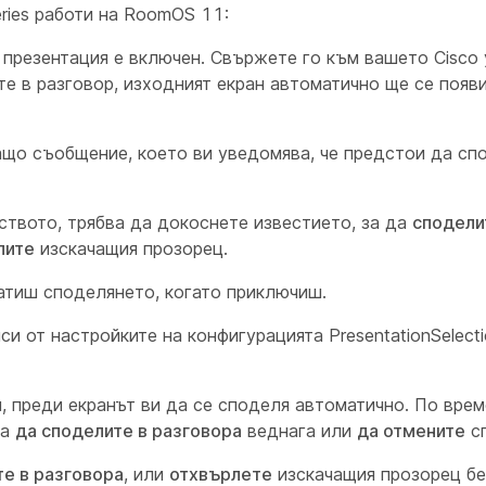
ries работи на RoomOS 11:
а презентация е включен. Свържете го към вашето Cisco
е в разговор, изходният екран автоматично ще се появи
ащо съобщение, което ви уведомява, че предстои да сп
ството, трябва да докоснете известието, за да
сподели
лите
изскачащия прозорец.
ратиш споделянето, когато приключиш.
си от настройките на
конфигурацията PresentationSelect
и, преди екранът ви да се споделя автоматично. По вре
за
да споделите в разговора
веднага или
да отмените
сп
те в разговора
, или
отхвърлете
изскачащия прозорец бе