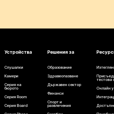
Устройства
Решения за
Ресурс
Слушалки
Образование
Изтеглян
Камери
Здравеопазване
Присъед
тестова 
Серия на
Държавен сектор
бюрото
Онлайн 
Финанси
Серия Room
Интегра
Спорт и
Серия Board
развлечения
Достъпн