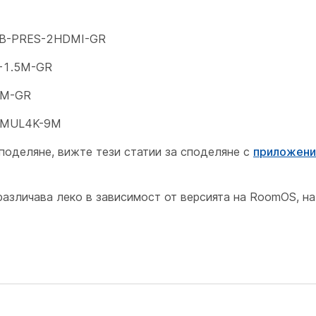
CAB-PRES-2HDMI-GR
I-1.5M-GR
3M-GR
I-MUL4K-9M
споделяне, вижте тези статии за споделяне с
приложени
различава леко в зависимост от версията на RoomOS, на