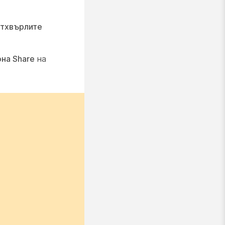
отхвърлите
на Share
на