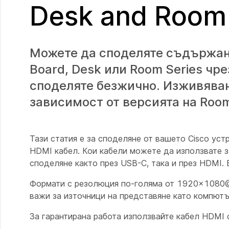
Desk and Room 
Можете да споделяте съдържани
Board, Desk или Room Series чр
споделяте безжично. Изживяван
зависимост от версията на Room
Тази статия е за споделяне от вашето Cisco уст
HDMI кабел. Кои кабели можете да използвате 
споделяне както през USB-C, така и през HDMI.
Формати с резолюция по-голяма от 1920×1080@6
важи за източници на представяне като компютъ
За гарантирана работа използвайте кабел HDMI 