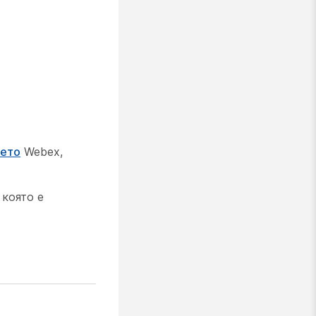
ето
Webex,
 която е