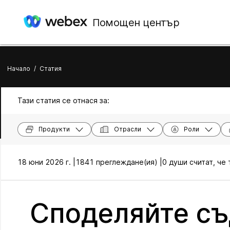
Помощен център
Начало
/
Статия
Тази статия се отнася за:
Продукти
Отрасли
Роли
18 юни 2026 г. |
1841 преглеждане(ия) |
0 души считат, че
Споделяйте съ