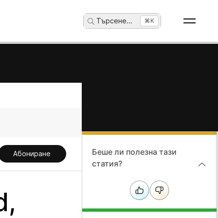
Търсене
...
⌘K
Беше ли полезна тази
Абониране
статия?
d,