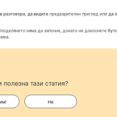
 в разговора
,
да видите
предварителен преглед или
да 
 Споделянето няма да започне, докато не докоснете
буто
ника.
 полезна тази статия?
им!
Не