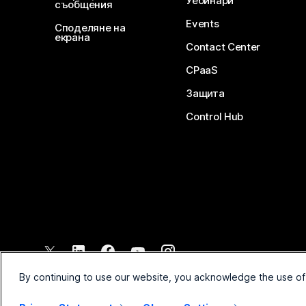
Уебинари
съобщения
Events
Споделяне на
екрана
Contact Center
CPaaS
Защита
Control Hub
©
2026
Cisco и/или техните филиали. Всички права запазени.
By continuing to use our website, you acknowledge the use of