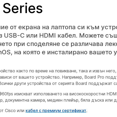
Series
е от екрана на лаптопа си към устр
ез USB-C или HDMI кабел. Можете съ
ето при споделяне се различава лек
OS, на която е инсталирано вашето 
ройство както по време на повикване, така и извън него
зависи от вашето устройство. Например, Board Pro под
 Всички други устройства от серията Board поддържат 
0fps изискват използването на високоскоростни HDMI
р, документна камера, медиен плейър, бяла дъска или д
от Cisco или
кабел с премиум сертификат
.