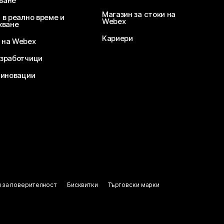
ване
Магазин за стоки на
 в реално време и
Webex
кване
Кариери
 на Webex
зработчици
 иновации
 за поверителност
Бисквитки
Търговски марки