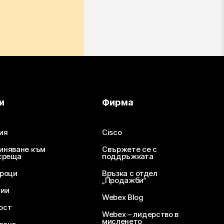
и
Фирма
ия
Cisco
иняване към
Свържете се с
среща
поддръжката
уроци
Връзка с отдел
„Продажби“
ции
Webex Blog
ост
Webex – лидерство в
мисленето