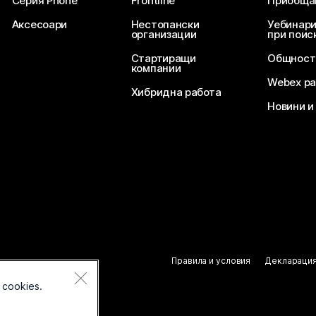
Серия Phone
Frontline
Приобща
Аксесоари
Нестопански
Уебинари
организации
при поис
Стартиращи
Общност
компании
Webex ра
Хибридна работа
Новини и
Правила и условия
Декларация
 cookies.