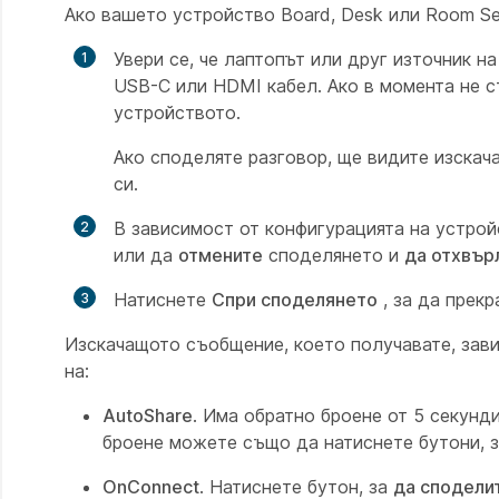
Ако вашето устройство Board, Desk или Room Se
Увери се, че лаптопът или друг източник н
USB-C или HDMI кабел. Ако в момента не ст
устройството.
Ако споделяте разговор, ще видите изскач
си.
В зависимост от конфигурацията на устрой
или да
отмените
споделянето и
да отхвър
Натиснете
Спри споделянето
, за да прек
Изскачащото съобщение, което получавате, зави
на:
AutoShare
. Има обратно броене от 5 секунд
броене можете също да натиснете бутони, 
OnConnect
. Натиснете бутон, за
да сподели