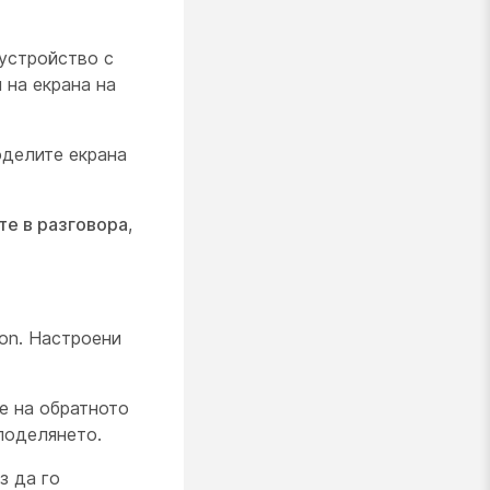
 устройство с
 на екрана на
оделите екрана
те в разговора
,
ion
. Настроени
ме на обратното
оделянето.
з да го