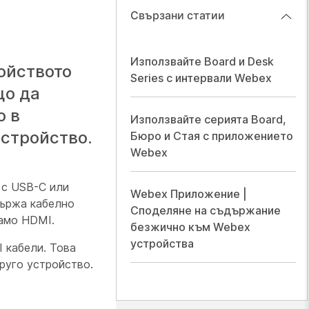
Свързани статии
Използвайте Board и Desk
ойството
Series с интервали Webex
що да
о в
Използвайте серията Board,
устройство.
Бюро и Стая с приложението
Webex
, с USB-C или
Webex Приложение |
държа кабелно
Споделяне на съдържание
само HDMI.
безжично към Webex
устройства
 кабели. Това
руго устройство.