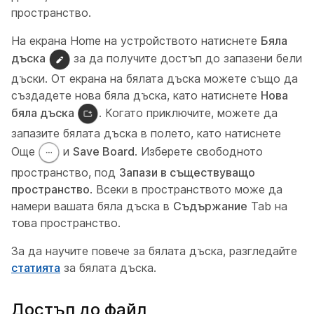
пространство.
На екрана Home на устройството натиснете
Бяла
дъска
за да получите достъп до запазени бели
дъски. От екрана на бялата дъска можете също да
създадете нова бяла дъска, като натиснете
Нова
бяла дъска
. Когато приключите, можете да
запазите бялата дъска в полето, като натиснете
Още
и
Save Board
. Изберете свободното
пространство, под
Запази в съществуващо
пространство
. Всеки в пространството може да
намери вашата бяла дъска в
Съдържание
Tab на
това пространство.
За да научите повече за бялата дъска, разгледайте
статията
за бялата дъска.
Достъп до файл