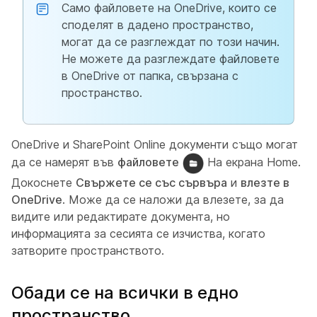
Само файловете на OneDrive, които се
споделят в дадено пространство,
могат да се разглеждат по този начин.
Не можете да разглеждате файловете
в OneDrive от папка, свързана с
пространство.
OneDrive и SharePoint Online документи също могат
да се намерят във
файловете
На екрана Home.
Докоснете
Свържете се със сървъра
и
влезте в
OneDrive
. Може да се наложи да влезете, за да
видите или редактирате документа, но
информацията за сесията се изчиства, когато
затворите пространството.
Обади се на всички в едно
пространство