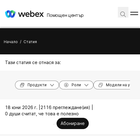
Помощен център
Начало
/
Статия
Тази статия се отнася за:
Продукти
Роли
Модели на устро
18 юни 2026 г. |
2116 преглеждане(ия) |
0 души считат, че това е полезно
Абониране