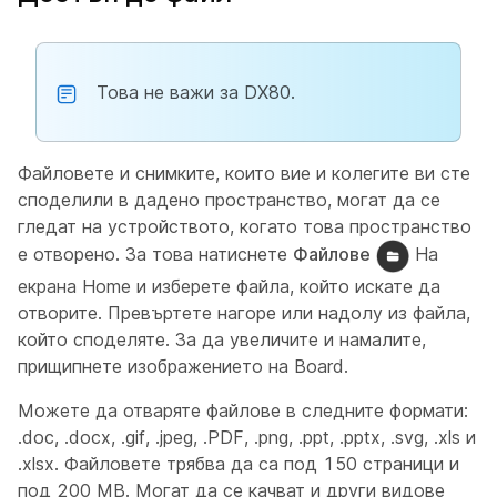
Това не важи за DX80.
Файловете и снимките, които вие и колегите ви сте
споделили в дадено пространство, могат да се
гледат на устройството, когато това пространство
е отворено. За това натиснете
Файлове
На
екрана Home и изберете файла, който искате да
отворите. Превъртете нагоре или надолу из файла,
който споделяте. За да увеличите и намалите,
прищипнете изображението на Board.
Можете да отваряте файлове в следните формати:
.doc, .docx, .gif, .jpeg, .PDF, .png, .ppt, .pptx, .svg, .xls и
.xlsx. Файловете трябва да са под 150 страници и
под 200 MB. Могат да се качват и други видове