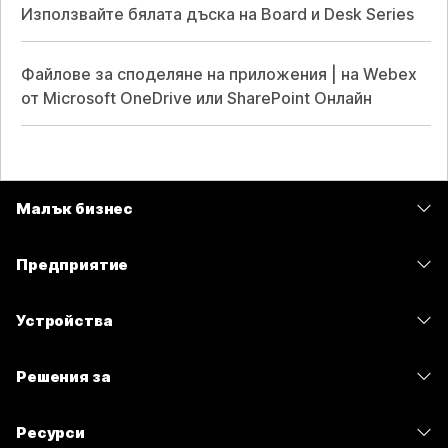
Използвайте бялата дъска на Board и Desk Series
Файлове за споделяне на приложения | на Webex
от Microsoft OneDrive или SharePoint Онлайн
Малък бизнес
Цени
Предприятие
Приложение Webex
Webex Suite
Устройства
Срещи
Calling
Слушалки
Calling
Решения за
Срещи
Камери
Изпращане на съобщения
Образование
Изпращане на съобщения
Ресурси
Серия на бюрото
Споделяне на екрана