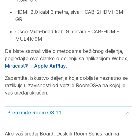
HDMI 2.0 kabl 3 metra, siva - CAB-2HDMI-3M-
GR
Cisco Multi-head kabl 9 metara - CAB-HDMI-
MUL4K-9M
Da biste saznali više o metodama bežičnog deljenja,
pogledajte ove članke o deljenju sa aplikacijom
Webex,
Miracast®
ili
Apple AirPlay
.
Zapamtite, iskustvo deljenja koje dobijate neznatno se
razlikuje u zavisnosti od verzije RoomOS-a na kojoj je
vaš uređaj uključen.
Preuzmite Room OS 11
Ako vaš uređaj Board, Desk ili Room Series radi na