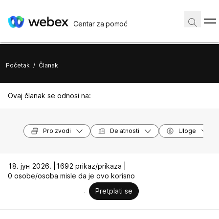
Centar za pomoć
Početak
/
Članak
Ovaj članak se odnosi na:
Proizvodi
Delatnosti
Uloge
18. јун 2026. |
1692 prikaz/prikaza |
0 osobe/osoba misle da je ovo korisno
Pretplati se