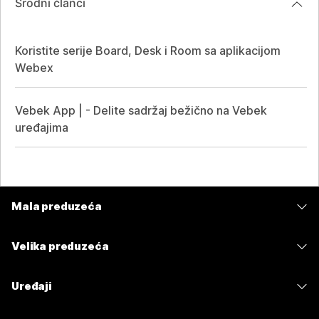
Srodni članci
Koristite serije Board, Desk i Room sa aplikacijom
Webex
Vebek App | - Delite sadržaj bežično na Vebek
uređajima
Mala preduzeća
Cene
Velika preduzeća
Aplikacija Webex
Webex Suite
Uređaji
Sastanci
Calling
Slušalice sa mikrofonom
Calling