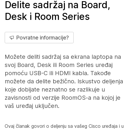
Delite sadržaj na Board,
Desk i Room Series
Povratne informacije?
Možete deliti sadržaj sa ekrana laptopa na
svoj Board, Desk ili Room Series uređaj
pomoću USB-C ili HDMI kabla. Takođe
možete da delite bežično. Iskustvo deljenja
koje dobijate neznatno se razlikuje u
zavisnosti od verzije RoomOS-a na kojoj je
vaš uređaj uključen.
Ovaj članak govori o deljenju sa vašeg Cisco uređaja i u