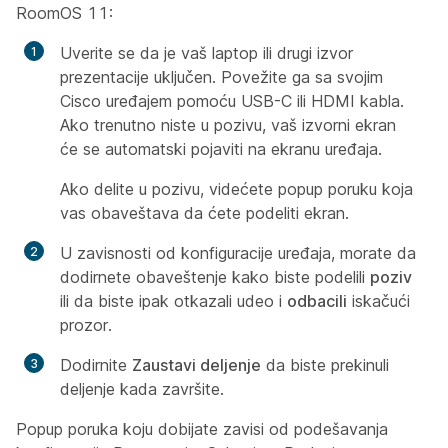
RoomOS 11:
Uverite se da je vaš laptop ili drugi izvor
prezentacije uključen. Povežite ga sa svojim
Cisco uređajem pomoću USB-C ili HDMI kabla.
Ako trenutno niste u pozivu, vaš izvorni ekran
će se automatski pojaviti na ekranu uređaja.
Ako delite u pozivu, videćete popup poruku koja
vas obaveštava da ćete podeliti ekran.
U zavisnosti od konfiguracije uređaja, morate da
dodirnete obaveštenje kako biste podelili
poziv
ili da biste ipak otkazali
udeo i
odbacili
iskačući
prozor.
Dodirnite
Zaustavi deljenje
da biste prekinuli
deljenje kada završite.
Popup poruka koju dobijate zavisi od podešavanja