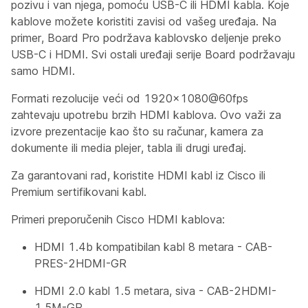
pozivu i van njega, pomoću USB-C ili HDMI kabla. Koje
kablove možete koristiti zavisi od vašeg uređaja. Na
primer, Board Pro podržava kablovsko deljenje preko
USB-C i HDMI. Svi ostali uređaji serije Board podržavaju
samo HDMI.
Formati rezolucije veći od 1920×1080@60fps
zahtevaju upotrebu brzih HDMI kablova. Ovo važi za
izvore prezentacije kao što su računar, kamera za
dokumente ili media plejer, tabla ili drugi uređaj.
Za garantovani rad, koristite HDMI kabl iz Cisco ili
Premium sertifikovani kabl.
Primeri preporučenih Cisco HDMI kablova:
HDMI 1.4b kompatibilan kabl 8 metara - CAB-
PRES-2HDMI-GR
HDMI 2.0 kabl 1.5 metara, siva - CAB-2HDMI-
1.5M-GR