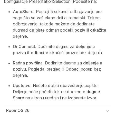
konfiguracije
PresentationSelection
. Podesite na:
AutoShare
. Postoji 5 sekundi odbrojavanje pre
nego što se vaš ekran deli automatski. Tokom
odbrojavanja, takođe možete da dodirnete
dugmad da biste odmah podelili
poziv
ili
otkažite
deljenje.
OnConnect
. Dodirnite dugme za
deljenje u
pozivu
ili
odbacite
iskačući prozor bez deljenja.
Radna površina
. Dodirnite dugme za
deljenje u
pozivu
,
Pogledaj
pregled ili
Odbaci
popup bez
deljenja.
Uputstvo
. Nećete dobiti obaveštenje uopšte.
Deljenje neće početi dok ne dodirnete
dugme
Share
na ekranu uređaja i ne izaberete izvor.
RoomOS 26