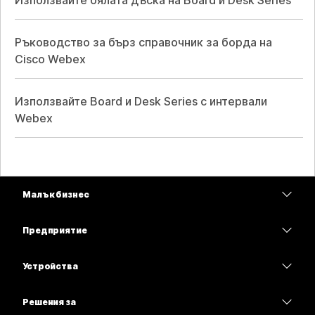
Използвайте бялата дъска на Board и Desk Series
Ръководство за бърз справочник за борда на
Cisco Webex
Използвайте Board и Desk Series с интервали
Webex
Малък бизнес
Цени
Предприятие
Приложение Webex
Webex Suite
Устройства
Срещи
Calling
Слушалки
Calling
Решения за
Срещи