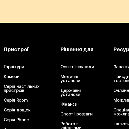
Пристрої
Рішення для
Ресу
Гарнітури
Освітні заклади
Завант
Камери
Медичні
Приєдн
установи
тестов
Серія настільних
пристроїв
Державні
Онлайн
установи
Серія Room
Можливо
Фінанси
Серія дощок
Спеціа
Спорт і розваги
можлив
Серія Phone
Робота з
Інклюз
клієнтами