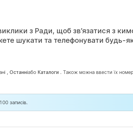
иклики з Ради, щоб зв’язатися з ким
ете шукати та телефонувати будь-які
ані
,
Останні
або
Каталоги
. Також можна ввести їх номе
100 записів.