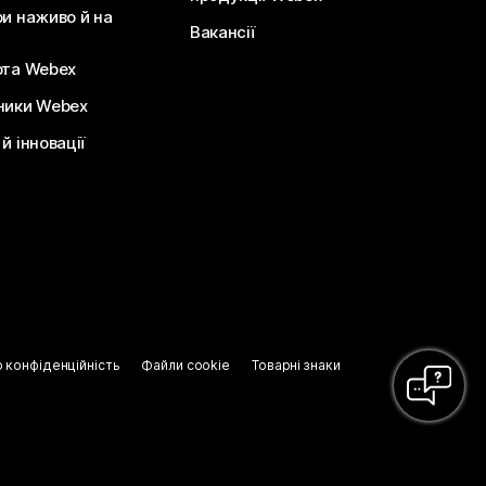
ри наживо й на
Вакансії
ота Webex
ники Webex
й інновації
о конфіденційність
Файли cookie
Товарні знаки