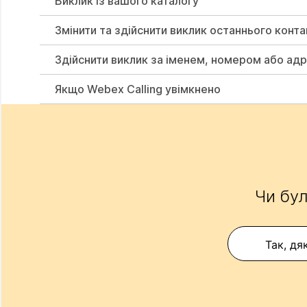
Виклик із вашого каталогу
Змінити та здійснити виклик останнього конта
Здійснити виклик за іменем, номером або ад
Якщо Webex Calling увімкнено
Чи бул
Так, дя