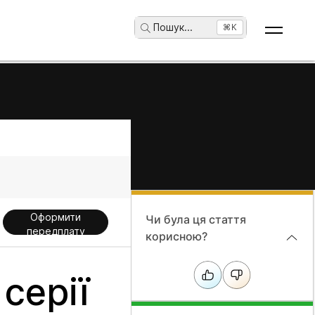
Пошук
...
⌘K
Оформити
Чи була ця стаття
передплату
корисною?
серії