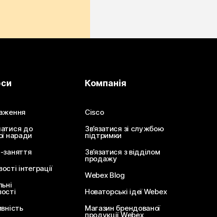
рси
Компанія
аження
Cisco
атися до
Зв’язатися зі службою
ої наради
підтримки
-заняття
Зв’язатися з відділом
продажу
сті інтеграції
Webex Blog
льні
ості
Новаторські ідеї Webex
ивність
Магазин брендованої
продукції Webex