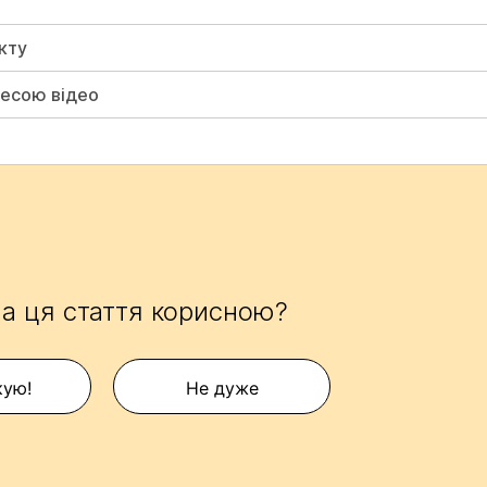
кту
ресою відео
а ця стаття корисною?
кую!
Не дуже