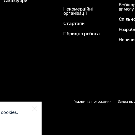
Аксесуари
Вебіна
Некомерційні
вимогу
організації
Спільн
Стартапи
Розроб
Гібридна робота
Новини 
Умови та положення
Заява пр
 cookies.