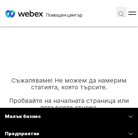
Помощен център
Съжаляваме! Не можем да намерим
статията, която търсите.
Пробвайте на началната страница или
потърсете отново.
Малък бизнес
Цени
Начало
Предприятие