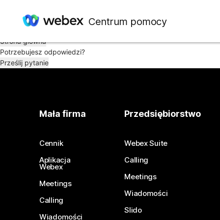
Mamy pewien kłopot. Nie możemy znaleźć artykułu, którego szukas
Centrum pomocy
Sprawdź na stronie głównej lub wyszukaj ponownie.
Strona główna
Potrzebujesz odpowiedzi?
Prześlij pytanie
Mała firma
Przedsiębiorstwo
Cennik
Webex Suite
Aplikacja
Calling
Webex
Meetings
Meetings
Wiadomości
Calling
Slido
Wiadomości