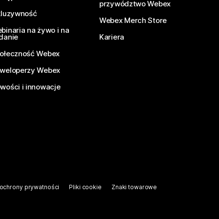
przywództwo Webex
kluzywność
Webex Merch Store
binaria na żywo i na
danie
Kariera
ołeczność Webex
weloperzy Webex
wości i innowacje
ochrony prywatności
Pliki cookie
Znaki towarowe