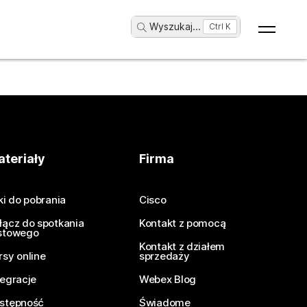
Wyszukaj
...
Ctrl K
teriały
Firma
iki do pobrania
Cisco
łącz do spotkania
Kontakt z pomocą
stowego
Kontakt z działem
rsy online
sprzedaży
tegracje
Webex Blog
stępność
Świadome