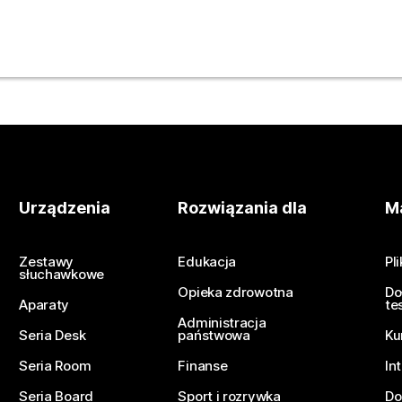
z.
Urządzenia
Rozwiązania dla
Ma
Zestawy
Edukacja
Pl
słuchawkowe
Opieka zdrowotna
Do
Aparaty
te
Administracja
Seria Desk
państwowa
Ku
Seria Room
Finanse
In
Seria Board
Sport i rozrywka
Do