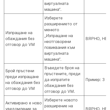
виртуалната
машина“.
Изберете
разширението от
менюто
Изпращане на
„Изпращане на
обаждания без
ВЯРНО, НЕ
неотговорени
отговор до VM
повиквания към
виртуалната
машина“.
Въведете броя на
Брой пръстени
пръстените, преди
преди изпращане
да изпратите
Пример: 3 О
на обаждания без
обаждания без
отговор до VM
отговор до VM.
Изберете новото
Активирано е ново
разширение на
уведомление за
ВЯРНО, НЕ