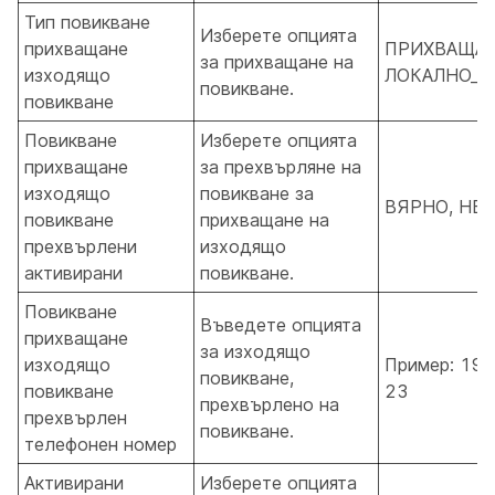
Тип повикване
Изберете опцията
прихващане
ПРИХВАЩАН
за прихващане на
изходящо
ЛОКАЛНО_
повикване.
повикване
Повикване
Изберете опцията
прихващане
за прехвърляне на
изходящо
повикване за
ВЯРНО, НЕ
повикване
прихващане на
прехвърлени
изходящо
активирани
повикване.
Повикване
Въведете опцията
прихващане
за изходящо
изходящо
Пример: 190
повикване,
повикване
23
прехвърлено на
прехвърлен
повикване.
телефонен номер
Активирани
Изберете опцията