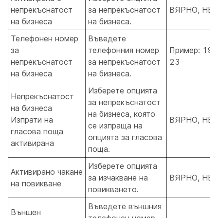
непрекъснатост
за непрекъснатост
ВЯРНО, НЕ
на бизнеса
на бизнеса.
Телефонен номер
Въведете
за
телефонния номер
Пример: 190
непрекъснатост
за непрекъснатост
23
на бизнеса
на бизнеса.
Изберете опцията
Непрекъснатост
за непрекъснатост
на бизнеса
на бизнеса, която
Изпрати на
ВЯРНО, НЕ
се изпраща на
гласова поща
опцията за гласова
активирана
поща.
Изберете опцията
Активирано чакане
за изчакване на
ВЯРНО, НЕ
на повикване
повикването.
Въведете външния
Външен