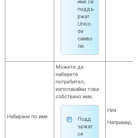
име се
поддъ
ржат
Unico
de
симво
ли.
Можете да
наберете
потребител,
използвайки това
собствено име.
Низ
Набиране по име
Подд
Например,
J
ържат
се