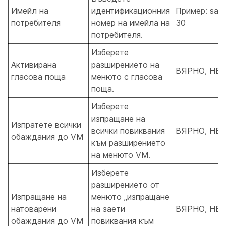
Имейл на
идентификационния
Пример: san
потребителя
номер на имейла на
30
потребителя.
Изберете
Активирана
разширението на
ВЯРНО, НЕ
гласова поща
менюто с гласова
поща.
Изберете
изпращане на
Изпратете всички
всички повиквания
ВЯРНО, НЕ
обаждания до VM
към разширението
на менюто VM.
Изберете
разширението от
Изпращане на
менюто „изпращане
натоварени
на заети
ВЯРНО, НЕ
обаждания до VM
повиквания към