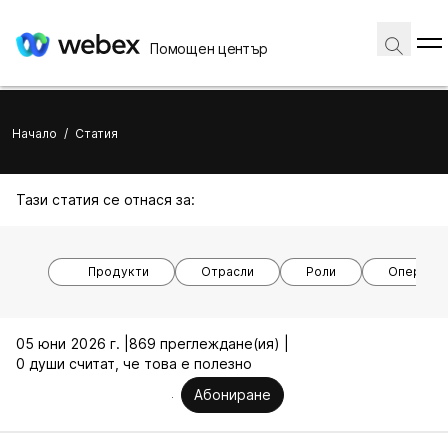
Помощен център
Начало
/
Статия
Тази статия се отнася за:
Продукти
Отрасли
Роли
Операцио
05 юни 2026 г. |
869 преглеждане(ия) |
0 души считат, че това е полезно
Абониране