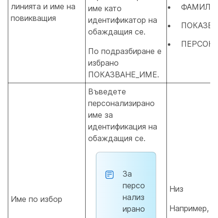
линията и име на
ФАМИЛИ
име като
повикващия
идентификатор на
ПОКАЗВ
обаждащия се.
ПЕРСОН
По подразбиране е
избрано
ПОКАЗВАНЕ_ИМЕ.
Въведете
персонализирано
име за
идентификация на
обаждащия се.
За
персо
Низ
нализ
Име по избор
Например,
ирано
J