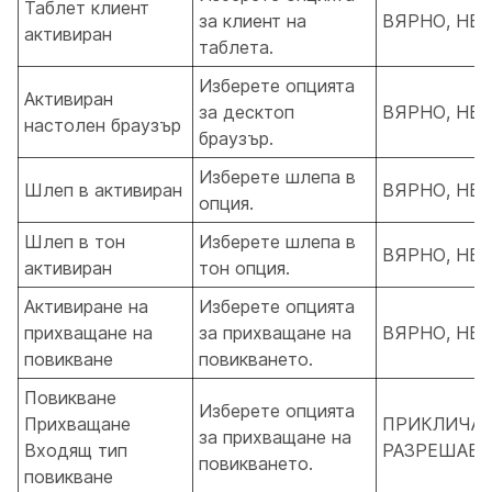
Таблет клиент
за клиент на
ВЯРНО, НЕ
активиран
таблета.
Изберете опцията
Активиран
за десктоп
ВЯРНО, НЕ
настолен браузър
браузър.
Изберете шлепа в
Шлеп в активиран
ВЯРНО, НЕ
опция.
Шлеп в тон
Изберете шлепа в
ВЯРНО, НЕ
активиран
тон опция.
Активиране на
Изберете опцията
прихващане на
за прихващане на
ВЯРНО, НЕ
повикване
повикването.
Повикване
Изберете опцията
Прихващане
ПРИКЛИЧАН
за прихващане на
Входящ тип
РАЗРЕШАВА
повикването.
повикване