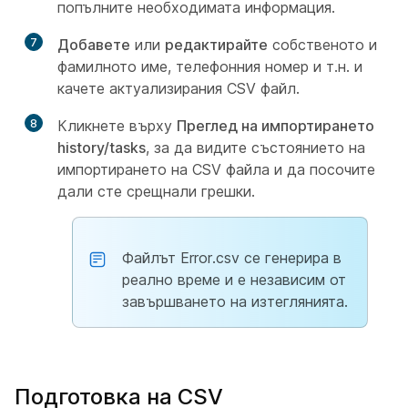
попълните необходимата информация.
7
Добавете
или
редактирайте
собственото и
фамилното име, телефонния номер и т.н. и
качете актуализирания CSV файл.
8
Кликнете върху
Преглед на импортирането
history/tasks
, за да видите състоянието на
импортирането на CSV файла и да посочите
дали сте срещнали грешки.
Файлът Error.csv се генерира в
реално време и е независим от
завършването на изтеглянията.
Подготовка на CSV