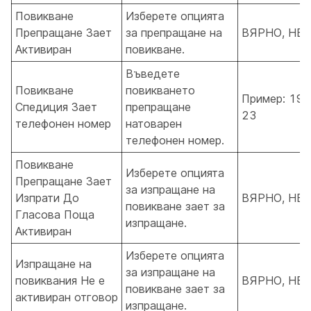
Повикване
Изберете опцията
Препращане Зает
за препращане на
ВЯРНО, НЕ
Активиран
повикване.
Въведете
Повикване
повикването
Пример: 190
Спедиция Зает
препращане
23
телефонен номер
натоварен
телефонен номер.
Повикване
Изберете опцията
Препращане Зает
за изпращане на
Изпрати До
ВЯРНО, НЕ
повикване зает за
Гласова Поща
изпращане.
Активиран
Изберете опцията
Изпращане на
за изпращане на
повиквания Не е
ВЯРНО, НЕ
повикване зает за
активиран отговор
изпращане.