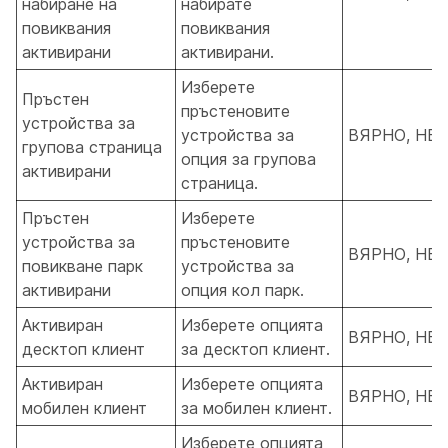
набиране на
набирате
повиквания
повиквания
активирани
активирани.
Изберете
Пръстен
пръстеновите
устройства за
устройства за
ВЯРНО, НЕ
групова страница
опция за групова
активирани
страница.
Пръстен
Изберете
устройства за
пръстеновите
ВЯРНО, НЕ
повикване парк
устройства за
активирани
опция кол парк.
Активиран
Изберете опцията
ВЯРНО, НЕ
десктоп клиент
за десктоп клиент.
Активиран
Изберете опцията
ВЯРНО, НЕ
мобилен клиент
за мобилен клиент.
Изберете опцията