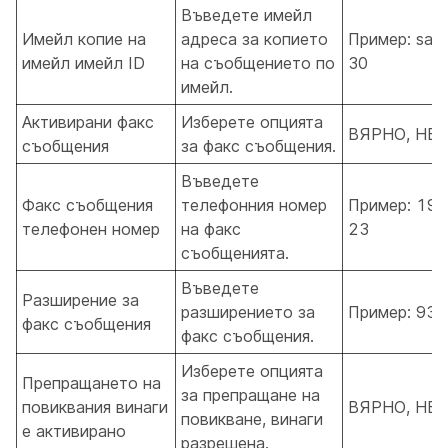
Въведете имейл
Имейл копие на
адреса за копието
Пример: san
имейл имейл ID
на съобщението по
30
имейл.
Активирани факс
Изберете опцията
ВЯРНО, НЕ
съобщения
за факс съобщения.
Въведете
Факс съобщения
телефонния номер
Пример: 190
телефонен номер
на факс
23
съобщенията.
Въведете
Разширение за
разширението за
Пример: 936
факс съобщения
факс съобщения.
Изберете опцията
Препращането на
за препращане на
повиквания винаги
ВЯРНО, НЕ
повикване, винаги
е активирано
разрешена.