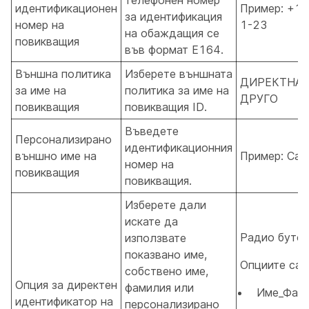
телефонен номер
идентификационен
Пример: +19
за идентификация
номер на
1-23
на обаждащия се
повикващия
във формат E164.
Външна политика
Изберете външната
ДИРЕКТНА_
за име на
политика за име на
ДРУГО
повикващия
повикващия ID.
Въведете
Персонализирано
идентификационния
външно име на
Пример: Сан
номер на
повикващия
повикващия.
Изберете дали
искате да
Радио буто
използвате
показвано име,
Опциите са:
собствено име,
Опция за директен
фамилия или
Име_Фам
идентификатор на
персонализирано