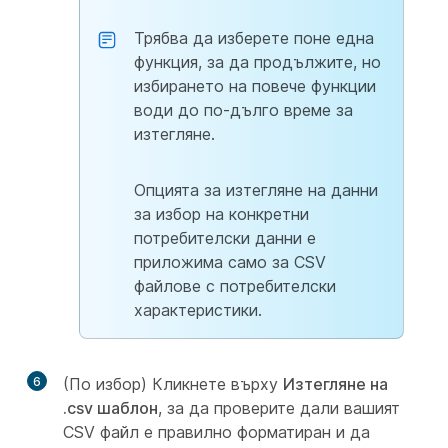
Трябва да изберете поне една
функция, за да продължите, но
избирането на повече функции
води до по-дълго време за
изтегляне.
Опцията за изтегляне на данни
за избор на конкретни
потребителски данни е
приложима само за CSV
файлове с потребителски
характеристики.
6
(По избор) Кликнете върху
Изтегляне на
.csv шаблон
, за да проверите дали вашият
CSV файл е правилно форматиран и да