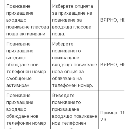
Повикване
Изберете опцията
прихващане
за прихващане на
входящо
повикване за
ВЯРНО, НЕ
повикване гласова
входяща гласова
поща активирани
поща.
Повикване
Изберете
прихващане
повикването
входящо
прихващане
обаждане нов
входящо повикване
ВЯРНО, НЕ
телефонен номер
нова опция за
съобщение
обявяване на
активиран
телефонен номер.
Повикване
Въведете
прихващане
повикването
входящо
прихващане
Пример: 190
обаждане нов
входящо повикване
23
телефонен номер
нов телефонен