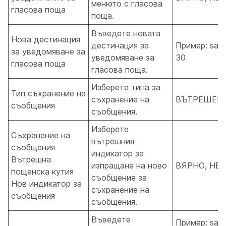
менюто с гласова
гласова поща
поща.
Въведете новата
Нова дестинация
дестинация за
Пример: san
за уведомяване за
уведомяване за
30
гласова поща
гласова поща.
Изберете типа за
Тип съхранение на
съхранение на
ВЪТРЕШЕН
съобщения
съобщения.
Изберете
Съхранение на
вътрешния
съобщения
индикатор за
Вътрешна
изпращане на ново
ВЯРНО, НЕ
пощенска кутия
съобщение за
Нов индикатор за
съхранение на
съобщения
съобщения.
Въведете
Пример: san