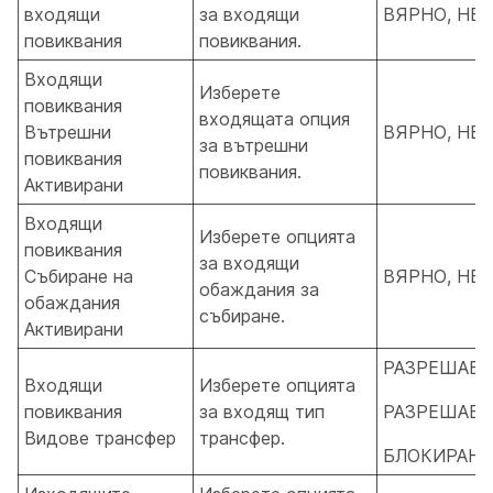
входящи
за входящи
ВЯРНО, НЕ
повиквания
повиквания.
Входящи
Изберете
повиквания
входящата опция
Вътрешни
ВЯРНО, НЕ
за вътрешни
повиквания
повиквания.
Активирани
Входящи
Изберете опцията
повиквания
за входящи
Събиране на
ВЯРНО, НЕ
обаждания за
обаждания
събиране.
Активирани
РАЗРЕШАВА
Входящи
Изберете опцията
повиквания
за входящ тип
РАЗРЕШАВА
Видове трансфер
трансфер.
БЛОКИРАН