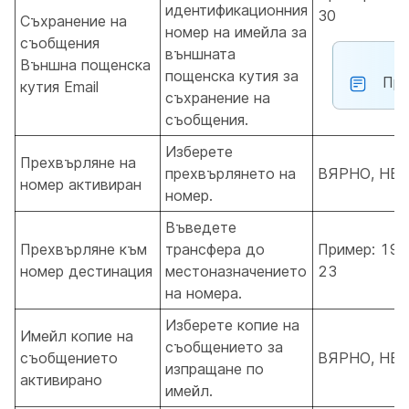
идентификационния
30
Съхранение на
номер на имейла за
съобщения
външната
Външна пощенска
пощенска кутия за
При
кутия Email
съхранение на
съобщения.
Изберете
Прехвърляне на
прехвърлянето на
ВЯРНО, НЕ
номер активиран
номер.
Въведете
Прехвърляне към
трансфера до
Пример: 190
номер дестинация
местоназначението
23
на номера.
Изберете копие на
Имейл копие на
съобщението за
съобщението
ВЯРНО, НЕ
изпращане по
активирано
имейл.