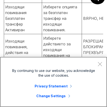
Изходящи
Изберете опцията
повиквания
за безплатен
Безплатен
трансфер на
ВЯРНО, НЕ
трансфер
изходящи
Активиран
повиквания.
Изберете
Изходящи
РАЗРЕШАВА
действието за
повиквания,
БЛОКИРАНЕ
изходящи
действия на
ПРЕХВЪРЛЯ
повиквания на
дълги разстояния
ПРЕХВЪРЛЯ
дълги разстояния.
Активирано е
Изберете опцията
By continuing to use our website, you acknowledge
прехвърляне на
за прехвърляне на
the use of cookies.
изходящи
изходящи
ВЯРНО, НЕ
Privacy Statement
повиквания на
повиквания на
дълги разстояния
дълги разстояния.
Change Settings
Изберете
Изходящите
РАЗРЕШАВА
изходящите