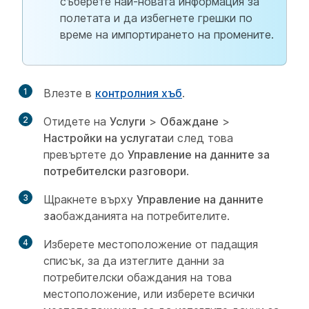
съберете най-новата информация за
полетата и да избегнете грешки по
време на импортирането на промените.
1
Влезте в
контролния хъб
.
2
Отидете на
Услуги
>
Обаждане
>
Настройки на услугата
и след това
превъртете до
Управление на данните за
потребителски разговори
.
3
Щракнете върху
Управление на данните
за
обажданията на потребителите.
4
Изберете местоположение от падащия
списък, за да изтеглите данни за
потребителски обаждания на това
местоположение, или изберете всички