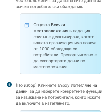
местоположения, за да изтеглите данни за
всички потребителски обаждания.
Опцията
Всички
местоположения
в падащия
списък е деактивирана, когато
вашата организация има повече
от 1000 обаждащи се
потребители. Препоръчително е
да експортирате данни по
местоположение.
5
(По избор) Кликнете върху
Изтегляне на
данни
, за да изберете конкретните функции
за извикване на потребители, които искате
да включите в изтеглянето.