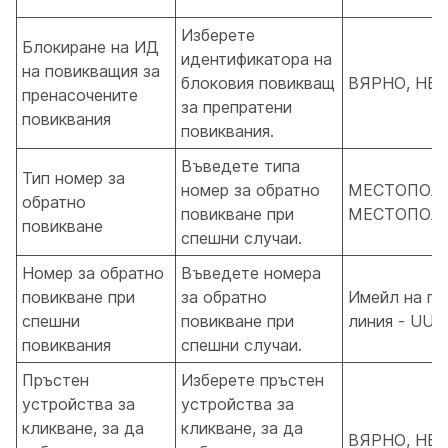
Изберете
Блокиране на ИД
идентификатора на
на повикващия за
блоковия повикващ
ВЯРНО, НЕ
пренасочените
за препратени
повиквания
повиквания.
Въведете типа
Тип номер за
номер за обратно
МЕСТОПОЛО
обратно
повикване при
МЕСТОПОЛО
повикване
спешни случаи.
Номер за обратно
Въведете номера
повикване при
за обратно
Имейл на по
спешни
повикване при
линия - UUI
повиквания
спешни случаи.
Пръстен
Изберете пръстен
устройства за
устройства за
кликване, за да
кликване, за да
ВЯРНО, НЕ