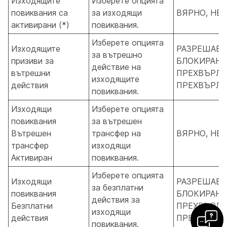
Изходящите
Изберете опцията
повиквания са
за изходящи
ВЯРНО, НЕ
активирани (*)
повиквания.
Изберете опцията
Изходящите
РАЗРЕШАВА
за вътрешно
призиви за
БЛОКИРАНЕ
действие на
вътрешни
ПРЕХВЪРЛЯ
изходящите
действия
ПРЕХВЪРЛЯ
повиквания.
Изходящи
Изберете опцията
повиквания
за вътрешен
Вътрешен
трансфер на
ВЯРНО, НЕ
трансфер
изходящи
Активиран
повиквания.
Изберете опцията
Изходящи
РАЗРЕШАВА
за безплатни
повиквания
БЛОКИРАНЕ
действия за
Безплатни
ПРЕХВЪРЛЯ
изходящи
действия
ПРЕХВЪРЛЯ
повиквания.