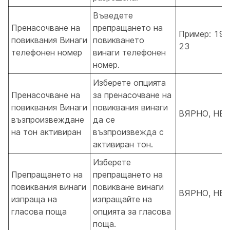
Въведете
Пренасочване на
препращането на
Пример: 190
повиквания Винаги
повикването
23
телефонен номер
винаги телефонен
номер.
Изберете опцията
Пренасочване на
за пренасочване на
повиквания Винаги
повиквания винаги
ВЯРНО, НЕ
възпроизвеждане
да се
на тон активиран
възпроизвежда с
активиран тон.
Изберете
Препращането на
препращането на
повиквания винаги
повикване винаги
ВЯРНО, НЕ
изпраща на
изпращайте на
гласова поща
опцията за гласова
поща.