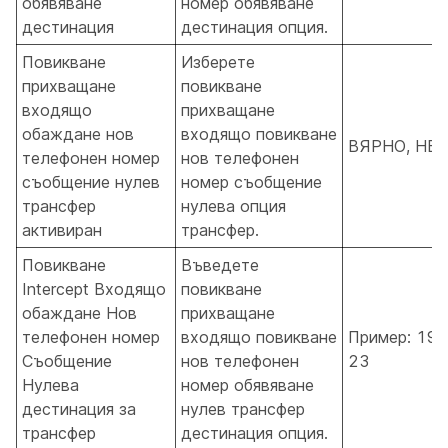
обявяване
номер обявяване
дестинация
дестинация опция.
Повикване
Изберете
прихващане
повикване
входящо
прихващане
обаждане нов
входящо повикване
ВЯРНО, НЕ
телефонен номер
нов телефонен
съобщение нулев
номер съобщение
трансфер
нулева опция
активиран
трансфер.
Повикване
Въведете
Intercept Входящо
повикване
обаждане Нов
прихващане
телефонен номер
входящо повикване
Пример: 190
Съобщение
нов телефонен
23
Нулева
номер обявяване
дестинация за
нулев трансфер
трансфер
дестинация опция.