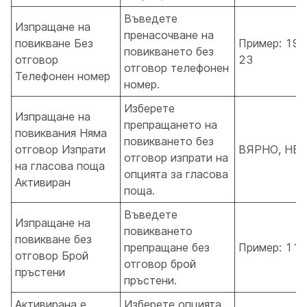
Въведете
Изпращане на
пренасочване на
повикване Без
Пример: 190
повикването без
отговор
23
отговор телефонен
Телефонен номер
номер.
Изберете
Изпращане на
препращането на
повиквания Няма
повикването без
отговор Изпрати
ВЯРНО, НЕ
отговор изпрати на
на гласова поща
опцията за гласова
Активиран
поща.
Въведете
Изпращане на
повикването
повикване без
препращане без
Пример: 11 
отговор Брой
отговор брой
пръстени
пръстени.
Активирана е
Изберете опцията