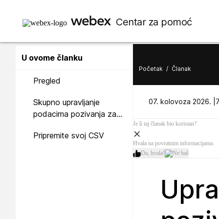
Centar za pomoć
U ovome članku
Početak
/
Članak
Pregled
Skupno upravljanje
07. kolovoza 2026. |
7
podacima pozivanja za
Je li taj članak bio koristan?
korisnika
Pripremite svoj CSV
Hvala na povratnim informacijama.
Da, hvala!
Ne baš
Upra