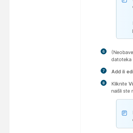
6
(Neobave
datoteka p
7
Add
ili
ed
8
Kliknite
V
naišli ste