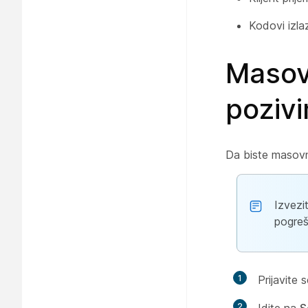
Kodovi izla
Masov
pozivi
Da biste masovn
Izvezit
pogreš
1
Prijavite 
2