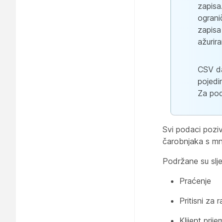
zapisa
ograni
zapisa
ažurira
CSV da
pojedi
Za pod
Svi podaci poziv
čarobnjaka s mn
Podržane su slj
Praćenje
Pritisni za 
Klijent prij