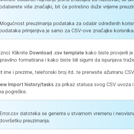
odaberete više značajki, bit će potrebno duže vrijeme preuzi
Mogućnost preuzimanja podataka za odabir određenih korisn
podataka primjenjiva je samo za CSV-ove značajke korisnika
zno) Kliknite
Download .csv template
kako biste provjerili j
ravilno formatirana i kako biste bili sigurni da ispunjava traž
it
ime i prezime, telefonski broj itd. te prenesite ažuriranu CS
iew Import history/tasks
za prikaz statusa svog CSV uvoza i
 na pogreške.
Error.csv datoteka se generira u stvarnom vremenu i neovisna
dovršetku preuzimanja.