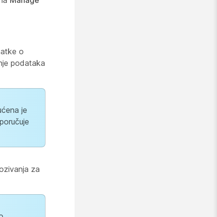
 na
Manage
datke o
anje podataka
ćena je
poručuje
ozivanja za
o