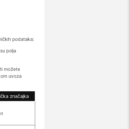
ničkih podataka:
su polja
sti možete
jekom uvoza
nička značajka
no