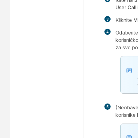
Idite na
S
User Call
3
Kliknite
M
4
Odaberite
korisničk
za sve po
5
(Neobave
korisnike 