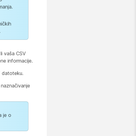
manja.
ičkih
.
e li vaša CSV
ene informacije.
V datoteku.
 naznačivanje
 je o