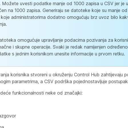
. Možete uvesti podatke manje od 1000 zapisa u CSV jer je 
čen na 1000 zapisa. Generiraju se datoteke koje su manje o
 koje administratorima dodatno omogućuju brz uvoz bilo kak
nja.
toteka omogućuje upravljanje podacima pozivanja za korisn
načne i skupne operacije. Svaki je redak namijenjen određeno
atke s jednim korisnikom unesite informacije u prvom retku.
anja korisnika stvoreni u okruženju Control Hub zahtijevaju 
ogim parametrima, a CSV podrška pojednostavljuje postupak
edeće funkcionalnosti neke od značajki:
razgovor
ema