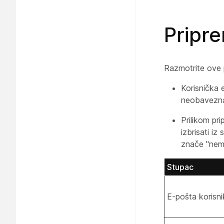
Pripre
Razmotrite ove 
Korisnička 
neobavezn
Prilikom pri
izbrisati iz
znače "nem
Stupac
E-pošta korisni