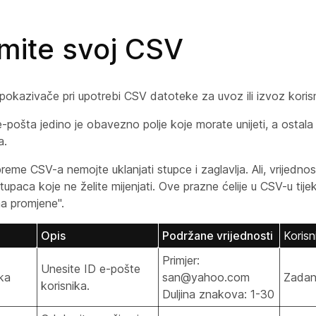
mite svoj CSV
pokazivače pri upotrebi CSV datoteke za uvoz ili izvoz koris
e-pošta jedino je obavezno polje koje morate unijeti, a ostala 
a.
preme CSV-a nemojte uklanjati stupce i zaglavlja. Ali, vrijedno
 stupaca koje ne želite mijenjati. Ove prazne ćelije u CSV-u ti
a promjene".
Opis
Podržane vrijednosti
Koris
Primjer:
Unesite ID e-pošte
ka
san@yahoo.com
Zada
korisnika.
Duljina znakova: 1-30