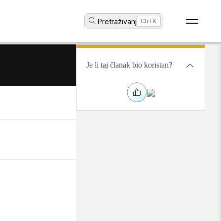
Pretraživanje
Ctrl K
...
Je li taj članak bio koristan?