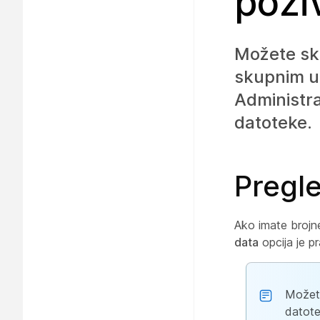
pozi
Možete sku
skupnim um
Administra
datoteke.
Pregl
Ako imate brojn
data
opcija je p
Možete
datote