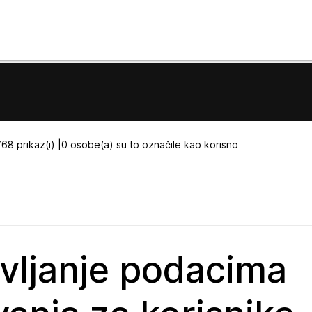
68 prikaz(i) |
0 osobe(a) su to označile kao korisno
vljanje podacima