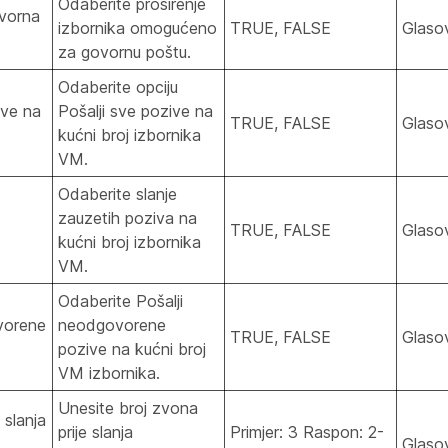
Odaberite proširenje
vorna
izbornika omogućeno
TRUE, FALSE
Glaso
za govornu poštu.
Odaberite opciju
ive na
Pošalji sve pozive na
TRUE, FALSE
Glaso
kućni broj izbornika
VM.
Odaberite slanje
zauzetih poziva na
TRUE, FALSE
Glaso
kućni broj izbornika
VM.
Odaberite Pošalji
vorene
neodgovorene
TRUE, FALSE
Glaso
pozive na kućni broj
VM izbornika.
Unesite broj zvona
 slanja
prije slanja
Primjer: 3 Raspon: 2-
Glaso