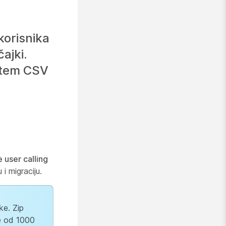
korisnika
ajki.
putem CSV
 user calling
i migraciju.
ke. Zip
e od 1000