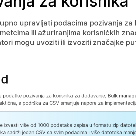
vanja za korisnika
pno upravljati podacima pozivanja za 
etcima ili ažuriranjima korisničkih znač
tori mogu uvoziti ili izvoziti značajke 
ed
e podatke pozivanja za korisnika za dodavanje,
Bulk manage
raktična, a podrška za CSV smanjuje napore za implementaciju 
 izvesti više od 1000 podataka zapisa u formatu zip datote
ka sadrži jedan CSV sa svim podacima i više datoteka manj