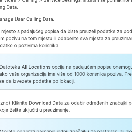
ervices
>
Calling
>
Service Settings
, a zatim se pomaknite
ing Data
.
anage User Calling Data
.
 mjesto s padajućeg popisa da biste preuzeli podatke za po
om pozivu na tom mjestu ili odaberite sva mjesta za preuzim
datke o pozivima korisnika.
Datoteka
All Locations
opcija na padajućem popisu onemogu
ako vaša organizacija ima više od 1000 korisnika poziva. Pre
se da izvezete podatke po lokaciji.
zno) Kliknite
Download Data
za odabir određenih značajki p
koje želite uključiti u preuzimanje.
Morate odabrati najmanje jednu značajku za nastavak, ali ak