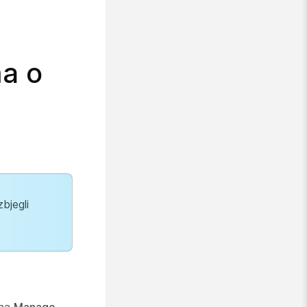
a o
zbjegli