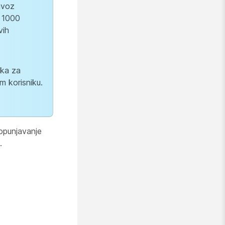
uvoz
d 1000
vih
ika za
m korisniku.
popunjavanje
.