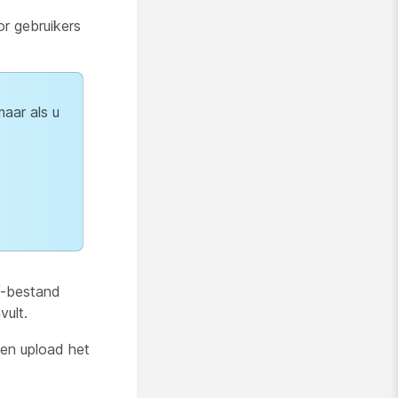
r gebruikers
aar als u
V-bestand
vult.
en upload het