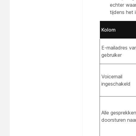
echter waar
tijdens het
Kolom
E-mailadres va
gebruiker
Voicemail
ingeschakeld
Alle gesprekke
doorsturen na