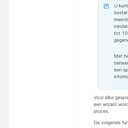
U kunt
bestan
meerde
minder
tot 1
gegene
Met h
beheer
een sp
informa
Voor elke gespr
een wizard word
proces.
De volgende fun