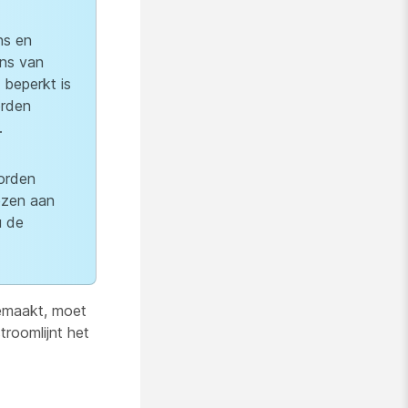
ns en
ns van
 beperkt is
orden
.
orden
ezen aan
u de
gemaakt, moet
roomlijnt het