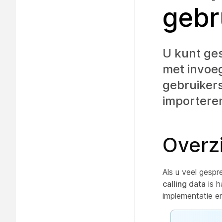
gebr
U kunt ge
met invoe
gebruikers
importere
Overz
Als u veel gesp
calling data
is h
implementatie en