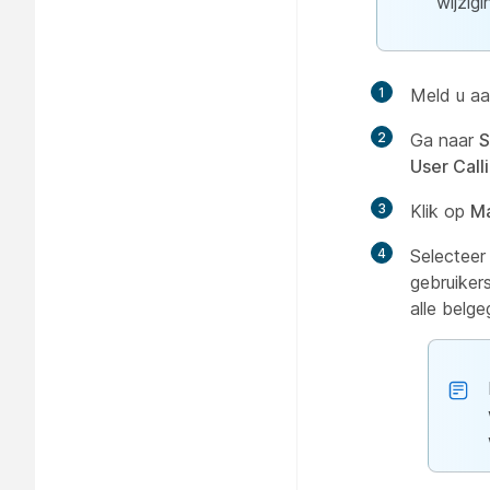
wijzigi
1
Meld u aa
2
Ga naar
S
User Call
3
Klik op
Ma
4
Selecteer
gebruiker
alle belg