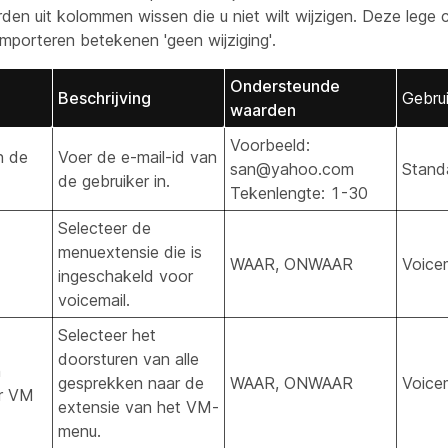
den uit kolommen wissen die u niet wilt wijzigen. Deze lege c
 importeren betekenen 'geen wijziging'.
Ondersteunde
Beschrijving
Gebrui
waarden
Voorbeeld:
n de
Voer de e-mail-id van
san@yahoo.com
Stand
de gebruiker in.
Tekenlengte: 1-30
Selecteer de
menuextensie die is
WAAR, ONWAAR
Voicem
ingeschakeld voor
voicemail.
Selecteer het
doorsturen van alle
n
gesprekken naar de
WAAR, ONWAAR
Voicem
ar VM
extensie van het VM-
menu.