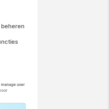
k beheren
uncties
k manage user
voor