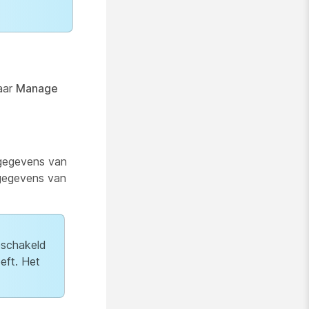
aar
Manage
pgegevens van
 gegevens van
geschakeld
eft. Het