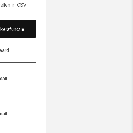
ellen in CSV
kersfunctie
aard
ail
ail