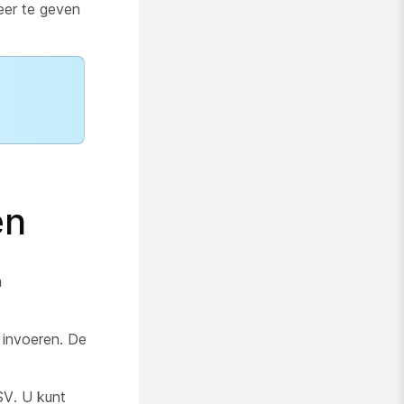
er te geven
en
m
 invoeren. De
SV. U kunt