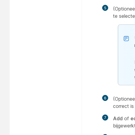
5
(Optionee
te select
6
(Optionee
correct is
7
Add
of
ed
bijgewerk