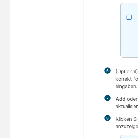
6
(Optional
korrekt fo
eingeben.
7
Add
ode
aktualisi
8
Klicken S
anzuzeige