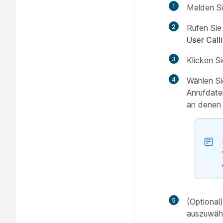
1
Melden Si
2
Rufen Sie
User Call
3
Klicken S
4
Wählen Si
Anrufdate
an denen 
5
(Optional
auszuwähl