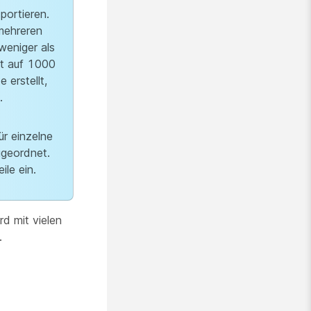
portieren.
 mehreren
weniger als
rt auf 1000
erstellt,
.
r einzelne
ugeordnet.
ile ein.
rd mit vielen
.