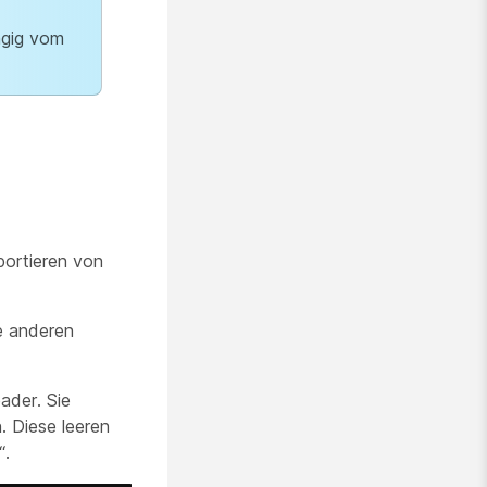
ngig vom
portieren von
ie anderen
ader. Sie
. Diese leeren
“.