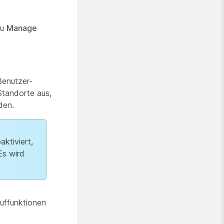
zu
Manage
Benutzer-
Standorte aus,
den.
ktiviert,
Es wird
uffunktionen