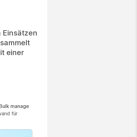
 Einsätzen
esammelt
t einer
Bulk manage
wand für