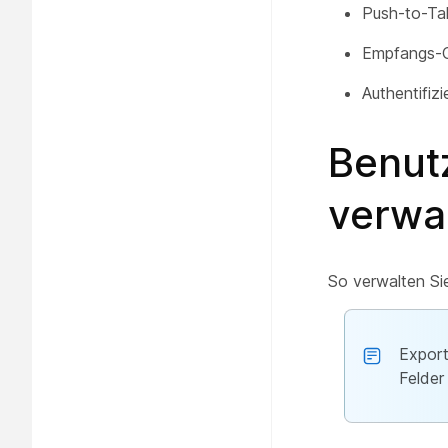
Push-to-Ta
Empfangs-C
Authentifiz
Benut
verwal
So verwalten Si
Export
Felder