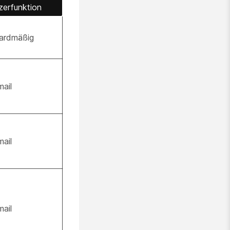
zerfunktion
ardmäßig
ail
ail
ail