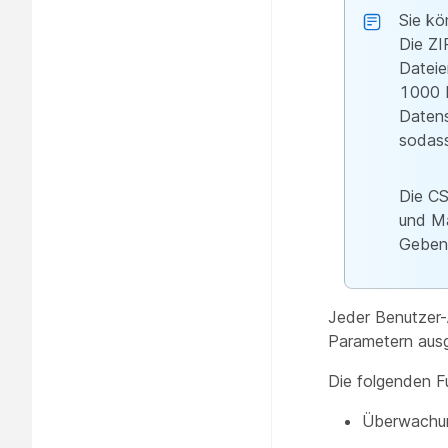
Sie kö
Die ZI
Dateie
1000 D
Datens
sodass
Die CS
und Ma
Geben 
Jeder Benutzer-A
Parametern ausg
Die folgenden Fu
Überwachu