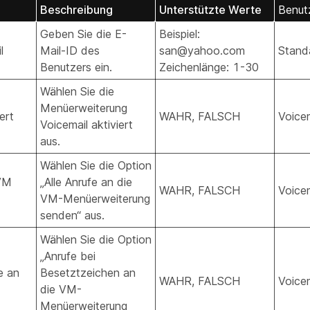
Beschreibung
Unterstützte Werte
Benut
Geben Sie die E-
Beispiel:
l
Mail-ID des
san@yahoo.com
Stand
Benutzers ein.
Zeichenlänge: 1-30
Wählen Sie die
Menüerweiterung
ert
WAHR, FALSCH
Voicem
Voicemail aktiviert
aus.
Wählen Sie die Option
 VM
„Alle Anrufe an die
WAHR, FALSCH
Voicem
VM-Menüerweiterung
senden“ aus.
Wählen Sie die Option
„Anrufe bei
e an
Besetztzeichen an
WAHR, FALSCH
Voicem
die VM-
Menüerweiterung