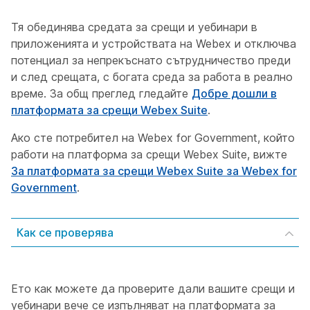
Тя обединява средата за срещи и уебинари в
приложенията и устройствата на Webex и отключва
потенциал за непрекъснато сътрудничество преди
и след срещата, с богата среда за работа в реално
време. За общ преглед гледайте
Добре дошли в
платформата за срещи Webex Suite
.
Ако сте потребител на Webex for Government, който
работи на платформа за срещи Webex Suite, вижте
За платформата за срещи Webex Suite за Webex for
Government
.
Как се проверява
Ето как можете да проверите дали вашите срещи и
уебинари вече се изпълняват на платформата за