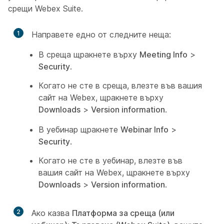
срещи Webex Suite.
1
Направете едно от следните неща:
В среща щракнете върху
Meeting Info
>
Security
.
Когато не сте в среща, влезте във вашия
сайт на Webex, щракнете върху
Downloads
>
Version information
.
В уебинар щракнете
Webinar Info
>
Security
.
Когато не сте в уебинар, влезте във
вашия сайт на Webex, щракнете върху
Downloads
>
Version information
.
2
Ако казва
Платформа за среща (или