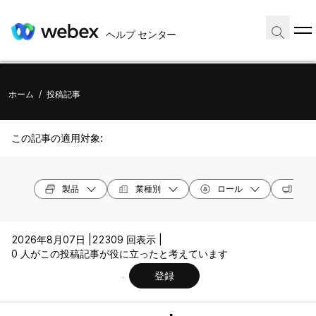
ヘルプ センター
ホーム
/
投稿記事
この記事の適用対象:
製品
業種別
ロール
オペ
2026年8月07日 |
22309 回表示 |
0 人がこの投稿記事が役に立ったと考えています
登録