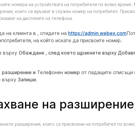
оите номера на устройствата на потребителя по всяко време.
рения, които се връзват в служен номер на потребител. Присв
оказват на дисплеите на телефона.
да на клиента в , отидете на
https://admin.webex.com
Пот
е
потребителя, на който искате да присвоите номер.
е върху
Обаждане , след което щракнете върху Добавя
е
разширение и
Телефонен
номер
от падащите списъци 
е върху
Запиши
.
хване на разширение
хнете разширения, които са присвоени на потребител по всяк