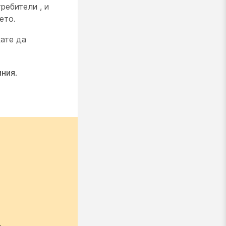
ребители , и
ето.
кате да
иния
.