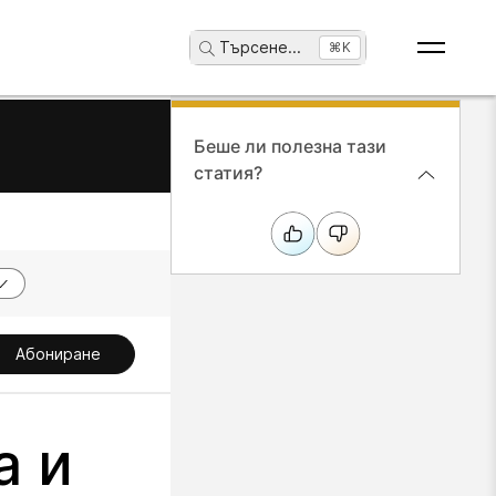
Търсене
...
⌘K
Беше ли полезна тази
статия?
Абониране
а и