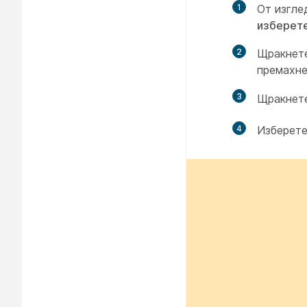
1
От изгле
изберет
2
Щракнет
премахне
3
Щракнет
4
Изберет