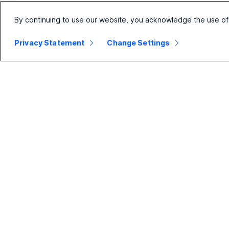
By continuing to use our website, you acknowledge the use of
Privacy Statement
Change Settings
Малък
Предприятие
бизнес
Webex Suite
Цени
Calling
Приложение
Срещи
Webex
Изпращане на
Срещи
съобщения
Calling
Slido
Изпращане на
Уебинари
съобщения
Events
Споделяне на
екрана
Contact Center