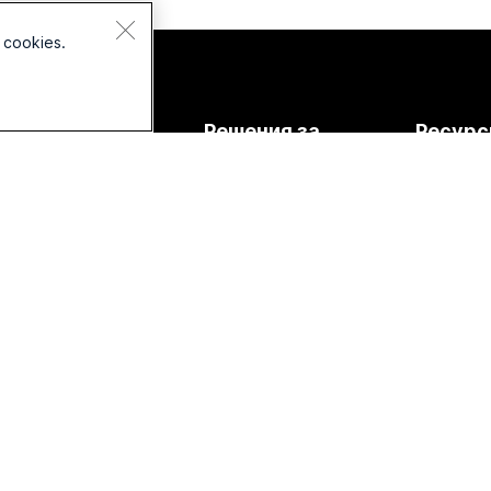
 cookies.
Устройства
Решения за
Ресурс
Слушалки
Образование
Изтеглян
Камери
Здравеопазване
Присъед
тестова 
Серия на
Държавен сектор
бюрото
Онлайн 
Финанси
Серия Room
Интегра
Спорт и
Серия Board
развлечения
Достъпн
Серия Phone
Frontline
Приобща
Аксесоари
Нестопански
Уебинари
организации
при поис
Стартиращи
Общност