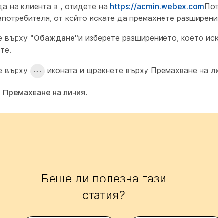
да на клиента в , отидете на
https://admin.webex.com
Пот
е
потребителя, от който искате да премахнете разширени
е върху
"Обаждане"
и изберете разширението, което ис
те.
е върху
иконата и щракнете върху Премахване на
л
е
Премахване на линия
.
Беше ли полезна тази
статия?