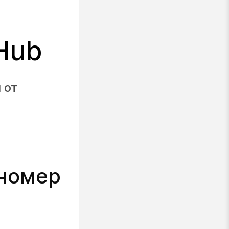
 Hub
 от
 номер