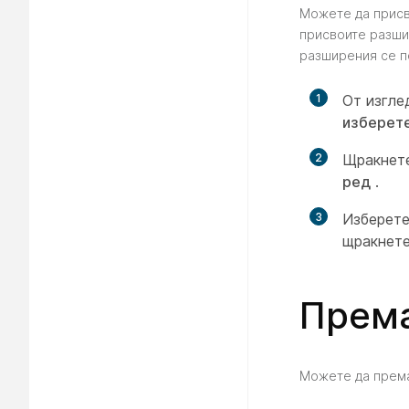
Можете да присв
присвоите разши
разширения се п
1
От изгле
изберет
2
Щракнет
ред
.
3
Изберет
щракнет
Према
Можете да према