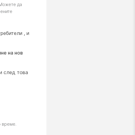
 Можете да
оените
ребители , и
не на нов
и след това
о време.