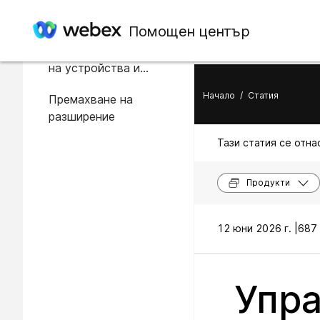
В тази статия
Помощен център
Присвояване на номера
на устройства и
свързване на номер
Начало
/
Статия
Премахване на
към разширение
разширение
Тази статия се отнас
Продукти
12 юни 2026 г. |
687 
Упра