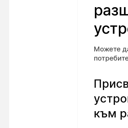
разш
устр
Можете д
потребите
Присв
устро
към 