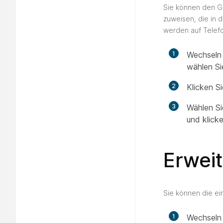
Sie können den G
zuweisen, die in
werden auf Telefo
1
Wechseln 
wählen Si
2
Klicken S
3
Wählen S
und klick
Erwei
Sie können die e
1
Wechseln 