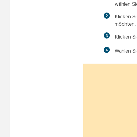
wählen Si
2
Klicken S
möchten.
3
Klicken S
4
Wählen S