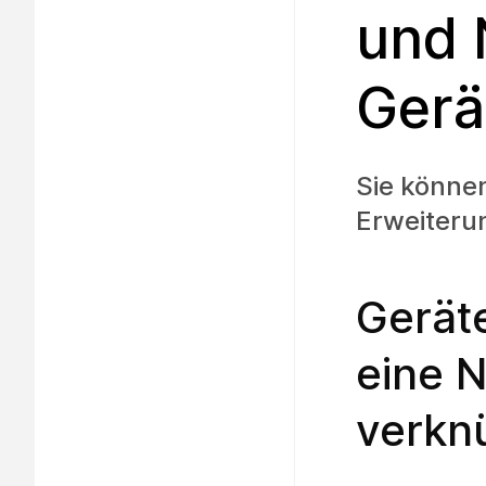
und 
Gerä
Sie können
Erweiteru
Gerät
eine 
verkn