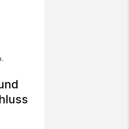
n.
und
hluss