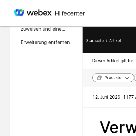
In diesem Artikel
Hilfecenter
Geräten Nummern
zuweisen und eine
Nummer mit einem
Startseite
/
Artikel
Erweiterung entfernen
Anschluss verknüpfen
Dieser Artikel gilt für:
Produkte
12. Juni 2026 |
1177 A
Verw