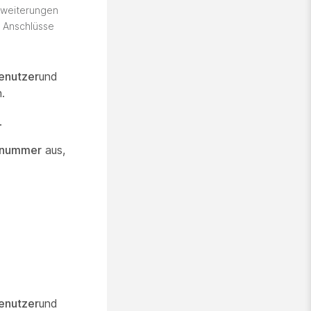
rweiterungen
 Anschlüsse
enutzer
und
.
.
onnummer
aus,
enutzer
und