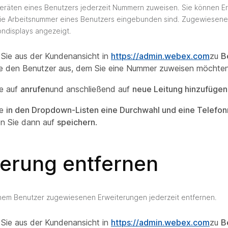
eräten eines Benutzers jederzeit Nummern zuweisen. Sie können E
 die Arbeitsnummer eines Benutzers eingebunden sind. Zugewiesene
ndisplays angezeigt.
Sie aus der Kundenansicht in
https://admin.webex.com
zu
B
e den Benutzer aus, dem Sie eine Nummer zuweisen möchten
ie auf
anrufen
und anschließend auf
neue Leitung hinzufügen
ie
in den Dropdown-Listen eine Durchwahl und eine Telef
en Sie dann auf
speichern
.
terung entfernen
inem Benutzer zugewiesenen Erweiterungen jederzeit entfernen.
Sie aus der Kundenansicht in
https://admin.webex.com
zu
B