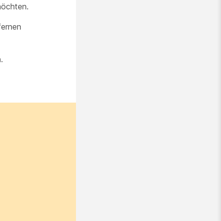
möchten.
fernen
n
.