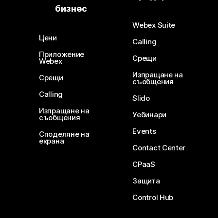
бизнес
Webex Suite
Цени
Calling
Приложение
Срещи
Webex
Изпращане на
Срещи
съобщения
Calling
Slido
Изпращане на
Уебинари
съобщения
Events
Споделяне на
екрана
Contact Center
CPaaS
Защита
Control Hub