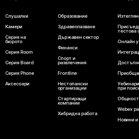
Слушалки
Образование
Изтеглян
Камери
Здравеопазване
Присъед
тестова 
Серия на
Държавен сектор
бюрото
Онлайн 
Финанси
Серия Room
Интегра
Спорт и
Серия Board
развлечения
Достъпн
Серия Phone
Frontline
Приобща
Аксесоари
Нестопански
Уебинари
организации
при поис
Стартиращи
Общност
компании
Webex ра
Хибридна работа
Новини и