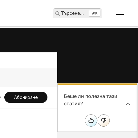
Търсене
...
⌘K
Беше ли полезна тази
Абониране
статия?