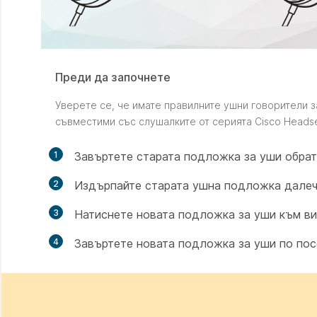
Преди да започнете
Уверете се, че имате правилните ушни говорители з
съвместими със слушалките от серията Cisco Headse
1
Завъртете старата подложка за уши обрат
2
Издърпайте старата ушна подложка далеч
3
Натиснете новата подложка за уши към ви
4
Завъртете новата подложка за уши по пос