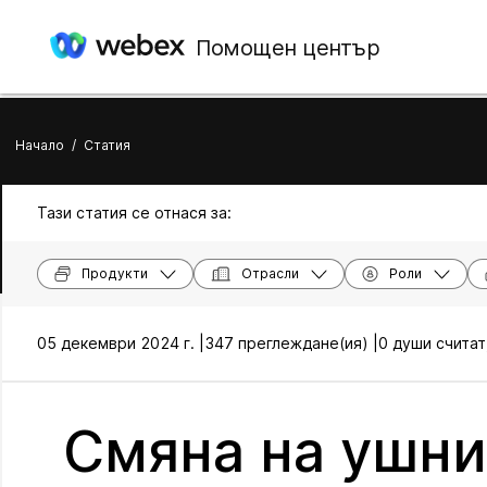
Помощен център
Начало
/
Статия
Тази статия се отнася за:
Продукти
Отрасли
Роли
05 декември 2024 г. |
347 преглеждане(ия) |
0 души считат
Смяна на ушни