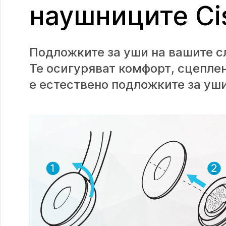
наушниците Ci
Подложките за уши на вашите с
Те осигуряват комфорт, сцеплен
е естествено подложките за уши