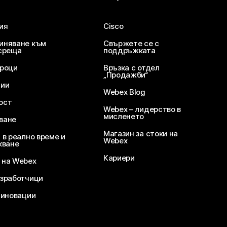
ия
Cisco
иняване към
Свържете се с
среща
поддръжката
уроци
Връзка с отдел
„Продажби“
ции
Webex Blog
ост
Webex – лидерство в
мисленето
ване
Магазин за стоки на
 в реално време и
Webex
кване
Кариери
 на Webex
зработчици
 иновации