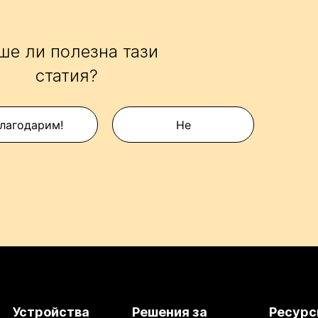
ше ли полезна тази
статия?
лагодарим!
Не
Устройства
Решения за
Ресурс