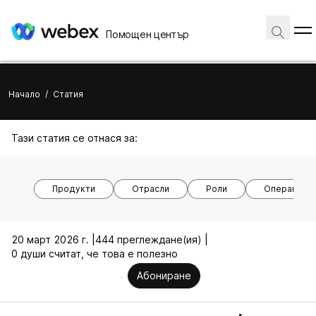
Помощен център
Начало
/
Статия
Тази статия се отнася за:
Продукти
Отрасли
Роли
Операционн
20 март 2026 г. |
444 преглеждане(ия) |
0 души считат, че това е полезно
Абониране