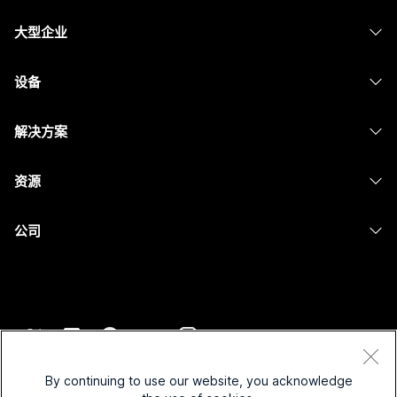
定价
大型企业
Webex 应用程序
Webex Suite
设备
Meetings
Calling
头戴式耳机
Calling
解决方案
Meetings
摄像头
消息传递
教育
消息传递
资源
Desk 系列
屏幕共享
医疗保健
Slido
下载
Room 系列
公司
政府
Webinars
加入测试会议
Board 系列
Cisco
财务
Events
在线课程
Phone 系列
联系技术支持
体育与娱乐
Contact Center
集成
配件
联系销售
一线员工
CPaaS
辅助功能
条款和条件
Webex Blog
非营利组织
安全性
By continuing to use our website, you acknowledge
包容性
隐私权声明