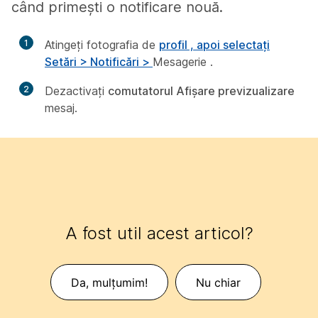
când primești o notificare nouă.
1
Atingeți fotografia de
profil , apoi selectați
Setări > Notificări >
Mesagerie
.
2
Dezactivați
comutatorul Afișare previzualizare
mesaj.
A fost util acest articol?
Da, mulțumim!
Nu chiar