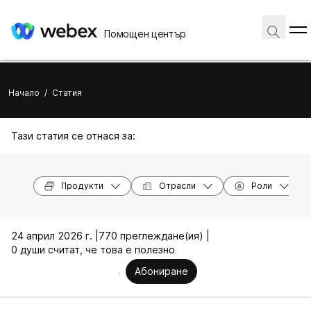
Помощен център
Начало
/
Статия
Тази статия се отнася за:
Продукти
Отрасли
Роли
24 април 2026 г. |
770 преглеждане(ия) |
0 души считат, че това е полезно
Абониране