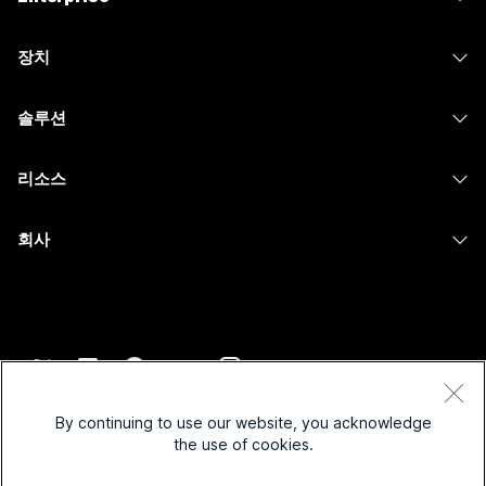
Webex 앱
Webex Suite
장치
Meetings
Calling
헤드셋
Calling
솔루션
Meetings
카메라
메시징
교육
메시징
리소스
Desk 시리즈
화면 공유
의료 서비스
Slido
다운로드
Room 시리즈
회사
정부
Webinars
테스트 미팅 참여하기
Board 시리즈
Cisco
재무
이벤트
온라인 학습
전화 시리즈
지원 연락처
스포츠 및 엔터테인먼트
Contact Center
통합
보조 프로그램
영업팀에 문의
최전선
CPaaS
접근성
약관 및 조건
Webex Blog
비영리
보안
By continuing to use our website, you acknowledge
포용성
개인 정보 보호 정책
the use of cookies.
Webex 사고적 리더십
스타트업
Control Hub
쿠키
실시간 및 주문형 웨비나