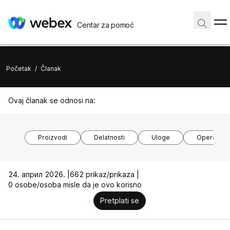
Centar za pomoć
Početak
/
Članak
Ovaj članak se odnosi na:
Proizvodi
Delatnosti
Uloge
Operativni
24. април 2026. |
662 prikaz/prikaza |
0 osobe/osoba misle da je ovo korisno
Pretplati se