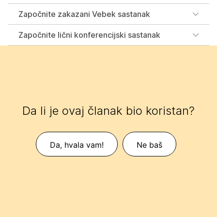
Započnite zakazani Vebek sastanak
Započnite lični konferencijski sastanak
Da li je ovaj članak bio koristan?
Da, hvala vam!
Ne baš