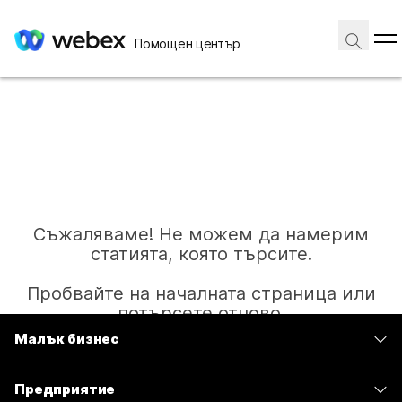
Помощен център
Съжаляваме! Не можем да намерим
статията, която търсите.
Пробвайте на началната страница или
потърсете отново.
Малък бизнес
Цени
Начало
Предприятие