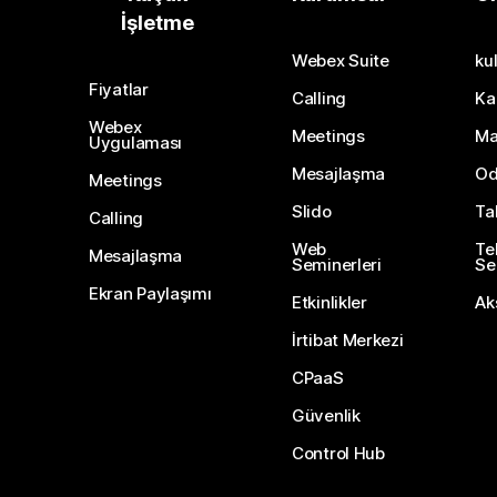
İşletme
Webex Suite
kul
Fiyatlar
Calling
Ka
Webex
Meetings
Ma
Uygulaması
Mesajlaşma
Od
Meetings
Slido
Ta
Calling
Web
Te
Mesajlaşma
Seminerleri
Ser
Ekran Paylaşımı
Etkinlikler
Ak
İrtibat Merkezi
CPaaS
Güvenlik
Control Hub