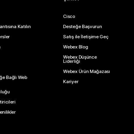
Cisco
antısına Katılın
Desteğe Başvurun
rsler
Satış ile İletişime Geç
n
Webex Blog
Webex Düşünce
Liderliği
Webex Ürün Mağazası
eğe Bağlı Web
Kariyer
uluğu
ricileri
nilikler