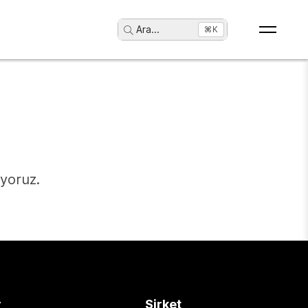
Ara
...
⌘K
ıyoruz.
r
Şirket