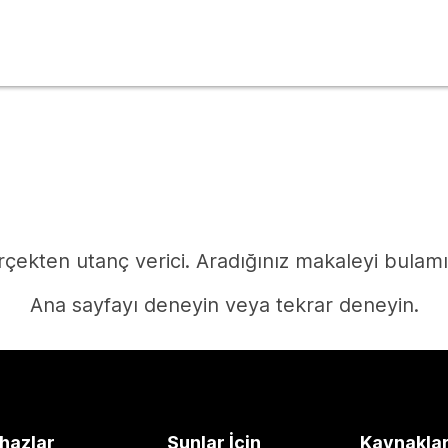
çekten utanç verici. Aradığınız makaleyi bulam
Ana sayfayı deneyin veya tekrar deneyin.
Ana Sayfa
hazlar
Şunlar İçin
Kaynakla
Yanıta mı ihtiyacınız var?