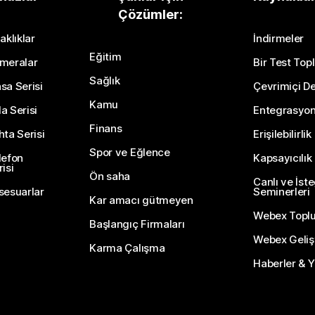
Çözümler:
Bir Soru Gönderin
aklıklar
İndirmeler
Eğitim
meralar
Bir Test Topl
Sağlık
sa Serisi
Çevrimiçi De
Kamu
a Serisi
Entegrasyo
Finans
hta Serisi
Erişilebilirlik
Spor ve Eğlence
lefon
Kapsayıcılık
isi
Ön saha
Canlı ve İst
sesuarlar
Seminerleri
Kar amacı gütmeyen
Webex Topl
Başlangıç Firmaları
Webex Gelişti
Karma Çalışma
Haberler & Ye