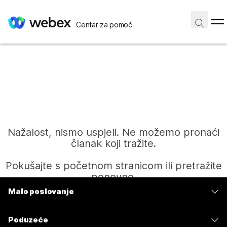
Centar za pomoć
Nažalost, nismo uspjeli. Ne možemo pronaći
članak koji tražite.
Pokušajte s početnom stranicom ili pretražite
ponovno.
Malo poslovanje
Cijene
Početak
Poduzeće