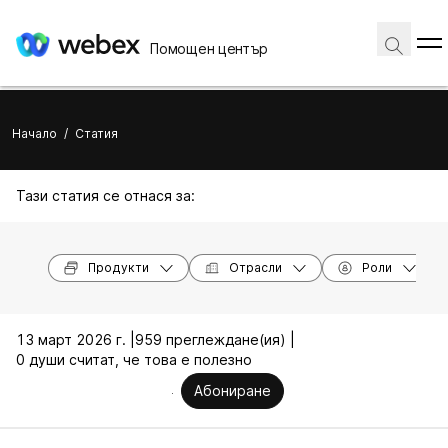
Помощен център
Начало
/
Статия
Тази статия се отнася за:
Продукти
Отрасли
Роли
13 март 2026 г. |
959 преглеждане(ия) |
0 души считат, че това е полезно
Абониране