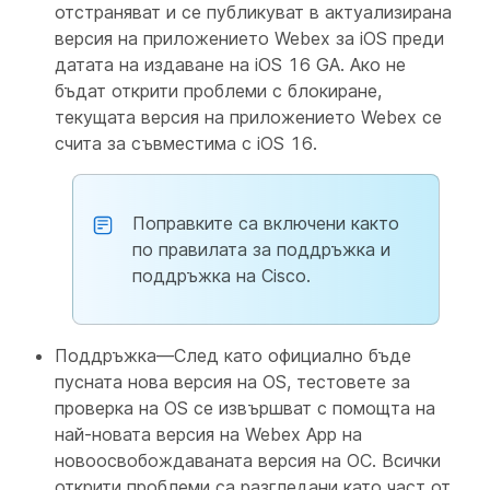
отстраняват и се публикуват в актуализирана
версия на приложението Webex за iOS преди
датата на издаване на iOS 16 GA. Ако не
бъдат открити проблеми с блокиране,
текущата версия на приложението Webex се
счита за съвместима с iOS 16.
Поправките са включени както
по правилата за поддръжка и
поддръжка на Cisco.
Поддръжка—След като официално бъде
пусната нова версия на OS, тестовете за
проверка на OS се извършват с помощта на
най-новата версия на Webex App на
новоосвобождаваната версия на ОС. Всички
открити проблеми са разгледани като част от