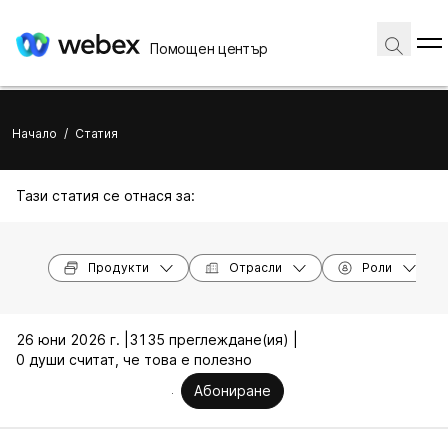
Помощен център
Начало
/
Статия
Тази статия се отнася за:
Продукти
Отрасли
Роли
26 юни 2026 г. |
3135 преглеждане(ия) |
0 души считат, че това е полезно
Абониране