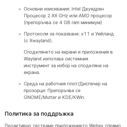
Основни изисквания: Intel Двуядрен
Процесор 2.XX GHz или AMD процесор
(препоръчва се 4 GB ram минимум)
Протоколи за показване: x11 и Уейланд
(с Xwayland).
Споделянето на екрани и приложения в
Wayland използва системния
инструмент за избор на споделяне на
екрана.
Среда на работния плот/Диспечер на
прозорци: Препоръчва се
GNOME/Mutter и KDE/KWin.
Политика за поддръжка
Проактивно тестваме приложението Webex спрямо