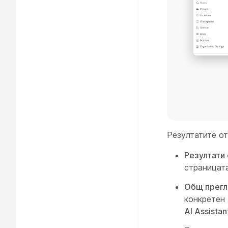
Резултатите от
Резултати
страницата
Общ прегле
конкретен 
AI Assistan