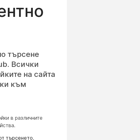
гентно
но търсене
ub. Всички
йките на сайта
зки към
йки в различните
ойства.
от търсенето
,