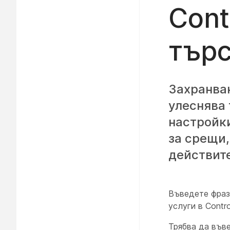
Cont
търс
Захранван
улеснява 
настройки
за срещи,
действите
Въведете фраз
услуги в Contr
Трябва да въве