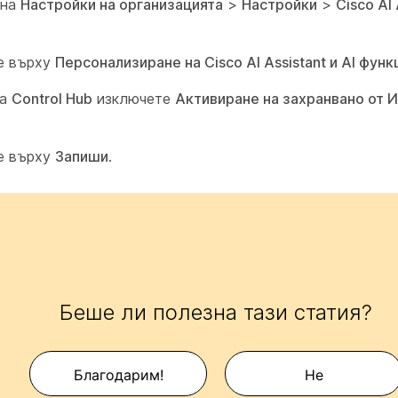
 на
Настройки на организацията
>
Настройки
>
Cisco AI 
е върху
Персонализиране на Cisco AI Assistant и AI функ
ла
Control Hub
изключете
Активиране на захранвано от 
е върху
Запиши
.
Беше ли полезна тази статия?
Благодарим!
Не