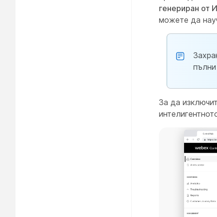
генериран от 
можете да нау
Захра
пълни
За да изключи
интелигентнот