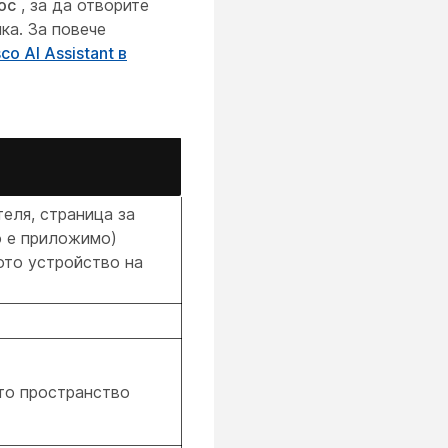
ос
, за да отворите
йка. За повече
o AI Assistant в
еля, страница за
о е приложимо)
ото устройство на
то пространство