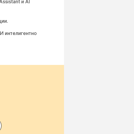
Assistant и AI
ции
.
ИИ интелигентно