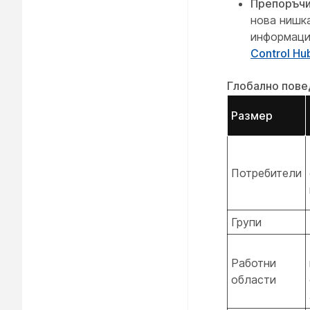
Препоръчи
нова нишка
информация
Control Hu
Глобално пове
Размер
Потребители
Групи
Работни
области