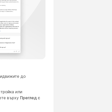
ридвижите до
стройка или
нете върху
Преглед с