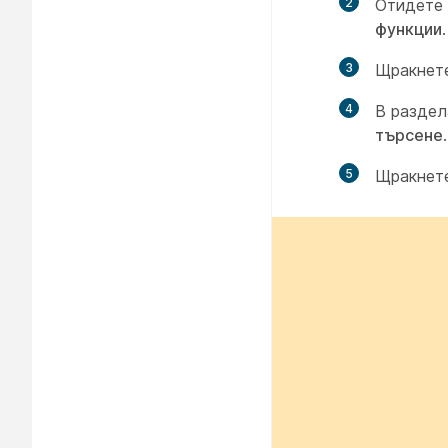
2
Отидете
функции
.
3
Щракнет
4
В разде
търсене
.
5
Щракнет