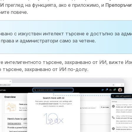
ИИ
преглед на функцията, ако е приложимо, и
Препоръчи
чите повече.
нвано с изкуствен интелект търсене е достъпно за адм
 права и администратори само за четене.
те интелигентното търсене, захранвано от ИИ, вижте
Из
о търсене, захранвано от ИИ
по-долу.