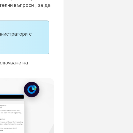
телни въпроси
, за да
инистратори с
ключване на