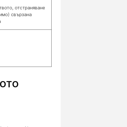
твото, отстраняване
жимо) свързана
а
ото