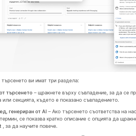
 търсенето ви имат три раздела:
 от търсенето
– щракнете върху съвпадение, за да се п
 или секцията, където е показано съвпадението.
д, генериран от AI
– Ако търсенето съответства на на
термин, се показва кратко описание с опцията да щрак
t
, за да научите повече.