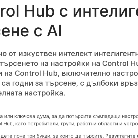
rol Hub с интели
ене с AI
о от изкуствен интелект интелигент
търсенето на настройки на Control H
 на Control Hub, включително настро
 са годни за търсене, с дълбоки връ
лната настройка.
а или ключова дума, за да потърсите съвпадащи настро
ol Hub, като потребители, групи, работни области и устр
дете поне три букви, за които да търсите.
Резултатите 