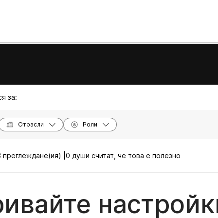
я за:
Отрасли
Роли
 преглеждане(ия) |
0 души считат, че това е полезно
ивайте настройк