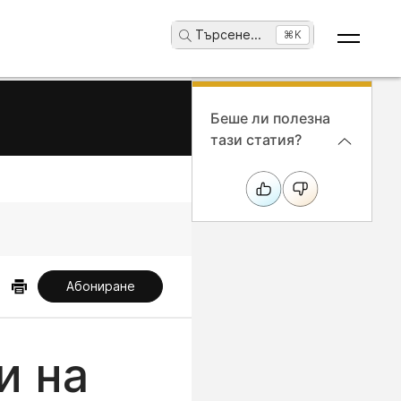
Търсене
...
⌘K
Беше ли полезна
тази статия?
Абониране
и на