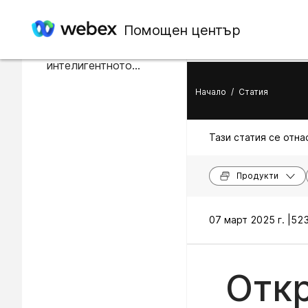
В тази статия
Помощен център
Изключване на
интелигентното
търсене, захранвано от
Начало
/
Статия
ИИ
Тази статия се отнас
Продукти
07 март 2025 г. |
523
Откр