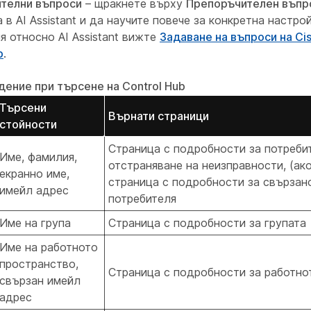
телни въпроси
– щракнете върху
Препоръчителен въпр
 в AI Assistant и да научите повече за конкретна настро
 относно AI Assistant вижте
Задаване на въпроси на Cisc
b
.
дение при търсене на Control Hub
Търсени
Върнати страници
стойности
Страница с подробности за потребит
Име, фамилия,
отстраняване на неизправности, (ак
екранно име,
страница с подробности за свързан
имейл адрес
потребителя
Име на група
Страница с подробности за групата
Име на работното
пространство,
Страница с подробности за работно
свързан имейл
адрес