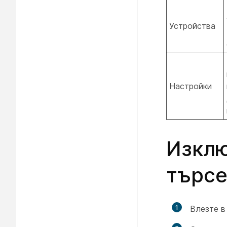
Устройства
Настройки
Изклю
търсе
1
Влезте 