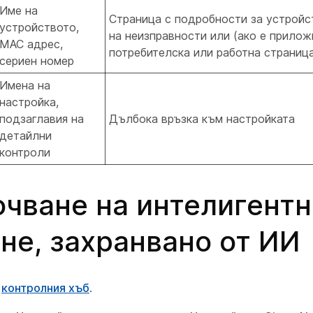
Име на
Страница с подробности за устройс
устройството,
на неизправности или (ако е прило
MAC адрес,
потребителска или работна страниц
сериен номер
Имена на
настройка,
подзаглавия на
Дълбока връзка към настройката
детайлни
контроли
чване на интелигентн
не, захранвано от ИИ
в
контролния хъб
.