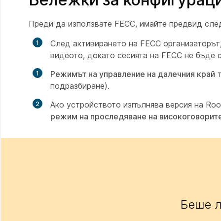
Преди да използвате FECC, имайте предвид след
След активирането на FECC организаторът
видеото, докато сесията на FECC не бъде 
Режимът на управление на далечния край
т
подразбиране).
Ако устройството изпълнява версия на Ro
режим на проследяване на високоговорит
Беше л