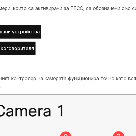
мери, които са активирани за FECC, са обозначени със 
ани устройства
окоговорителя
ният контролер на камерата функционира точно като вс
а.