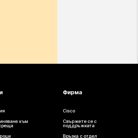
и
Фирма
ия
Cisco
иняване към
Свържете се с
среща
поддръжката
уроци
Връзка с отдел