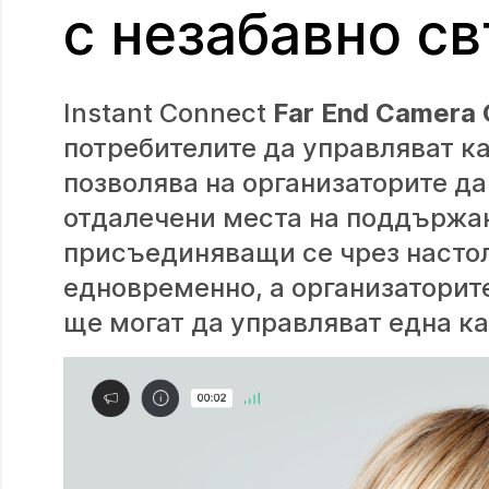
с незабавно с
Instant Connect
Far End Camera 
потребителите да управляват ка
позволява на организаторите д
отдалечени места на поддържан
присъединяващи се чрез настол
едновременно, а организаторит
ще могат да управляват една к