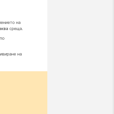
лението на
аква
среща.
по
тивиране на