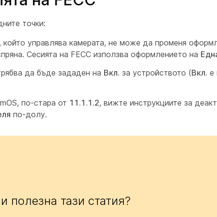
ните точки:
, който управлява камерата, не може да променя оформ
спряна. Сесията на FECC използва оформлението на
Едн
рябва да бъде зададен на
Вкл.
за устройството (
Вкл.
е 
omOS, по-стара от
11.1.1.2
, вижте инструкциите за деак
еля
по-долу.
и полезна тази статия?