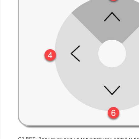
СЪВЕТ
: Задържането на мишката над която и д