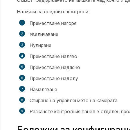
Налични са следните контроли:
Преместване нагоре
Увеличаване
Нулиране
Преместване наляво
Преместване надясно
Преместване надолу
Намаляване
Спиране на управлението на камерата
Разкачете контролния панел в отделен про
Бележки за конфигурац