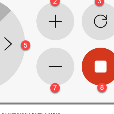
а е контрола ще покаже съвет.