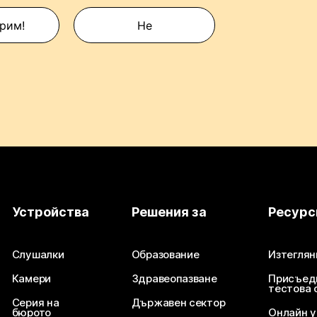
рим!
Не
Устройства
Решения за
Ресурс
Слушалки
Образование
Изтеглян
Камери
Здравеопазване
Присъед
тестова 
Серия на
Държавен сектор
бюрото
Онлайн 