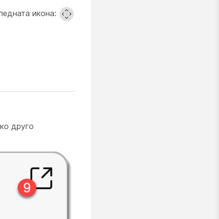
следната икона:
яко друго