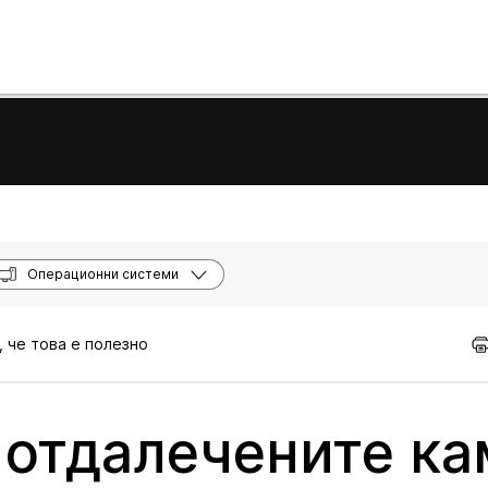
Операционни системи
, че това е полезно
 отдалечените к