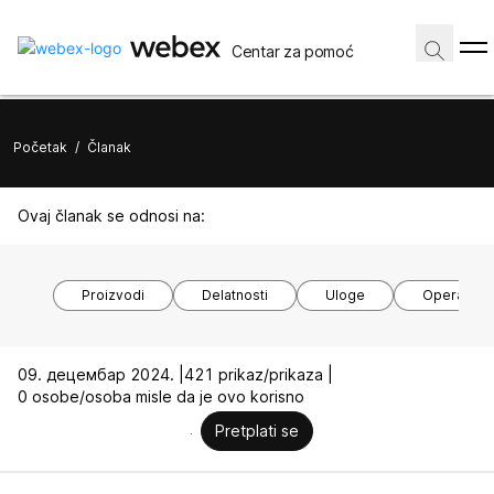
Centar za pomoć
Početak
/
Članak
Ovaj članak se odnosi na:
Proizvodi
Delatnosti
Uloge
Operativni
09. децембар 2024. |
421 prikaz/prikaza |
0 osobe/osoba misle da je ovo korisno
Pretplati se