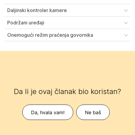
Daljinski kontroler kamere
Podržani uređaji
Onemogući režim praćenja govornika
Da li je ovaj članak bio koristan?
Da, hvala vam!
Ne baš