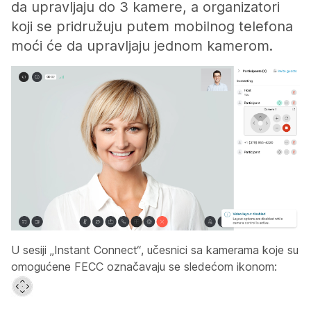
da upravljaju do 3 kamere, a organizatori
koji se pridružuju putem mobilnog telefona
moći će da upravljaju jednom kamerom.
U sesiji „Instant Connect“, učesnici sa kamerama koje su
omogućene FECC označavaju se sledećom ikonom: