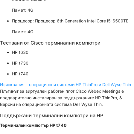
Памет: 4G
Процесор: Процесор 6th Generation Intel Core i5-6500TE
Памет: 4G
Тествани от Cisco терминални компютри
HP t630
HP t730
HP t740
Изисквания – операционни системи HP ThinPro и Dell Wyse Thin
Плъгинът за виртуален работен плот Cisco Webex Meetings е
предварително инсталиран за поддържаните HP ThinPro, &
Версии на операционната система Dell Wyse Thin.
Поддържани терминални компютри на HP
Терминален компютър HP t740