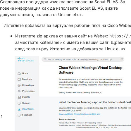
Следващата процедура изисква познаване на Scout ELIAS. За
повече информация как да използвате Scout ELIAS, вижте
документацията, налична от Unicon eLux.
Изтеглете добавката за виртуален работен плот на Cisco Webex
Изтеглете zip архива от вашия сайт на Webex:
https://.
замествате <sitename> с името на вашия сайт. Щракнет
след това върху
Изтегляне
на добавката за Linux eLux.
1