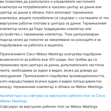
ви позволява да разполагате и управлявате настолните
компютри на потребителите в локален център за данни или
център за данни в облака. Като използват терминални
компютри, вашите потребители се свързват с хостваните от тях
виртуални работни плотове в центъра за данни. Терминалният
компютър може да бъде традиционен компютър или
устройство с терминален компютър. Този централизиран
подход може да помогне за намаляване на разходите и за
подобряване на работата и защитата.
Приложението Cisco Webex Meetings осигурява подобрени
възможности за работа във VDI среди. Ако трябва да се
преминава през центъра за данни, допълнителната честотна
лента, необходима за аудио и видео, може да доведе до
затруднения. Приложението подобрява производителността,
като маршрутизира всички аудио и видео потоци директно
между терминалния компютър и облака на Webex Meetings.
Архитектура на софтуера за виртуален работен плот на Cisco
Webex Meetings
Софтуерът за виртуален работен плот на Webex Meetings