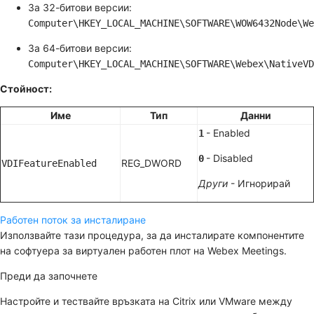
За 32-битови версии:
Computer\HKEY_LOCAL_MACHINE\SOFTWARE\WOW6432Node\We
За 64-битови версии:
Computer\HKEY_LOCAL_MACHINE\SOFTWARE\Webex\NativeVD
Стойност:
Име
Тип
Данни
- Enabled
1
- Disabled
0
REG_DWORD
VDIFeatureEnabled
Други
- Игнорирай
Работен поток за инсталиране
Използвайте тази процедура, за да инсталирате компонентите
на софтуера за виртуален работен плот на Webex Meetings.
Преди да започнете
Настройте и тествайте връзката на Citrix или VMware между