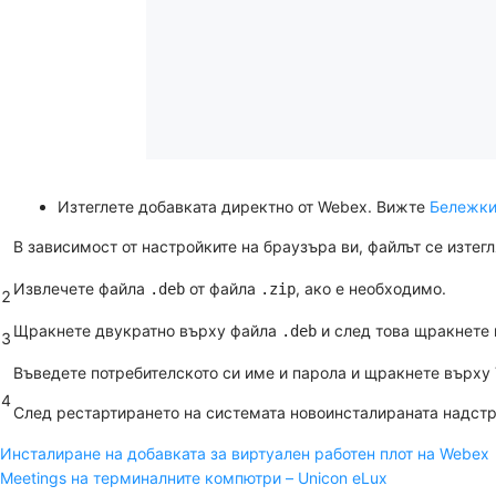
Изтеглете добавката директно от Webex. Вижте
Бележкит
В зависимост от настройките на браузъра ви, файлът се изтег
Извлечете файла
от файла
, ако е необходимо.
.deb
.zip
2
Щракнете двукратно върху файла
и след това щракнете
.deb
3
Въведете потребителското си име и парола и щракнете върху
4
След рестартирането на системата новоинсталираната надстро
Инсталиране на добавката за виртуален работен плот на Webex
Meetings на терминалните компютри – Unicon eLux