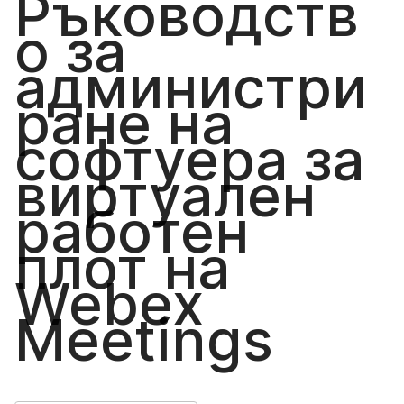
Ръководств
о за
администри
ране на
софтуера за
виртуален
работен
плот на
Webex
Meetings