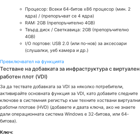
Процесор: Всеки 64-битов x86 процесор (мин. 2
ядра) / (препоръчват се 4 ядра)
RAM: 2GB (препоръчително 4GB)
Твърд диск / Светкавица: 2GB (препоръчително
4GB)
I/O портове: USB 2.0 (или по-нов) за аксесоари
(слушалки, уеб камера и др.)
Превключвател на функцията
Тестване на добавката за инфраструктура с виртуален
работен плот (VDI)
За да тествате добавката за VDI за няколко потребители,
активирайте основната функция за VDI, като добавите следните
ключове в системния регистър към техните хоствани виртуални
работни плотове (HVD) (добавете и двата ключа, ако не знаете
дали операционната система Windows е 32-битова, или 64-
битова).
Ключ: