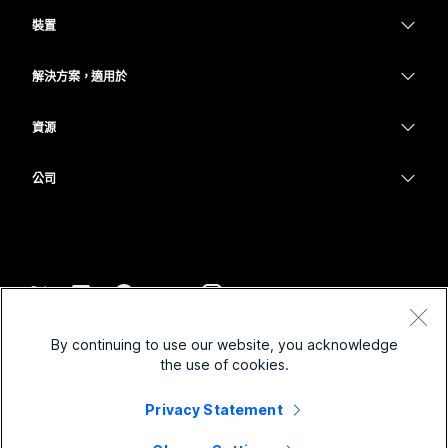
Webex Suite
裝置
Meetings
Calling
耳機
Calling
解決方案，適用於
Meetings
攝影機
教育
Messaging
Messaging
資源
Desk 系列
醫療保健
螢幕共用
下載
Slido
Room 系列
公司
政府
加入測驗會議
Webinars
Cisco
Board 系列
財務
線上課程
Events
聯絡技術支援
電話系列
運動與娛樂
整合
Contact Center
聯絡銷售人員
配件
前線
協助工具
CPaaS
條款和條件
Webex 部落格
By continuing to use our website, you acknowledge
非營利
隱私權聲明
包容性
安全性
the use of cookies.
Webex 思想領導力
Cookie
啟動
即時和隨選網路研討會
Control Hub
Privacy Statement
Webex Merch Store
商標
混合式工作
Webex 社群
©
2026
Cisco 和/或其子公司。保留所有權利。
職業