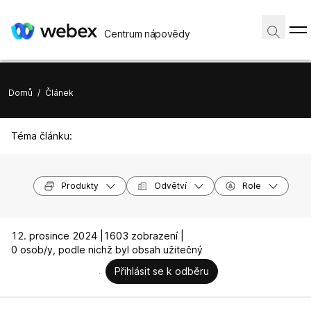
Centrum nápovědy
Domů
/
Článek
Téma článku:
Produkty
Odvětví
Role
12. prosince 2024 |
1603 zobrazení |
0 osob/y, podle nichž byl obsah užitečný
Přihlásit se k odběru