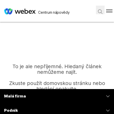
Centrum nápovědy
To je ale nepříjemné. Hledaný článek
nemůžeme najít.
Zkuste použít domovskou stránku nebo
hledání opakujte.
Malá firma
Ceny
Domů
Podnik