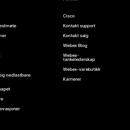
Cisco
testmøte
Kontakt support
mer
Kontakt salg
Webex Blog
t
Webex-
tankelederskap
Webex-varebutikk
 og nedlastbare
Karrierer
kapet
re
novasjoner