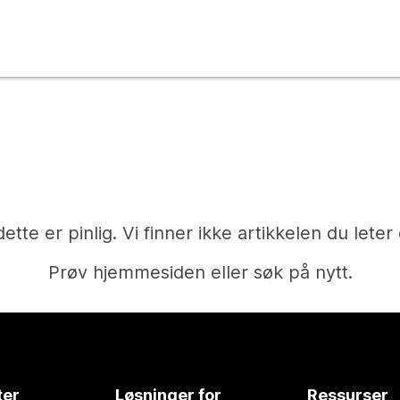
dette er pinlig. Vi finner ikke artikkelen du leter 
Prøv hjemmesiden eller søk på nytt.
Hjem
ter
Løsninger for
Ressurser
Trenger du et svar?