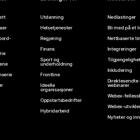
Send inn et spørsmål
ett
Utdanning
Nedlastinger
aer
Helsetjenester
Bli med på et 
bord-
Regjering
Nettbaserte ti
Finans
Integreringer
rie
Sport og
Tilgjengelighe
erie
underholdning
Inkludering
nserie
Frontline
Direktesendte
ør
Ideelle
webinarer
organisasjoner
Webex-felless
Oppstartsbedrifter
Webex-utvikle
Hybridarbeid
Nyheter og in