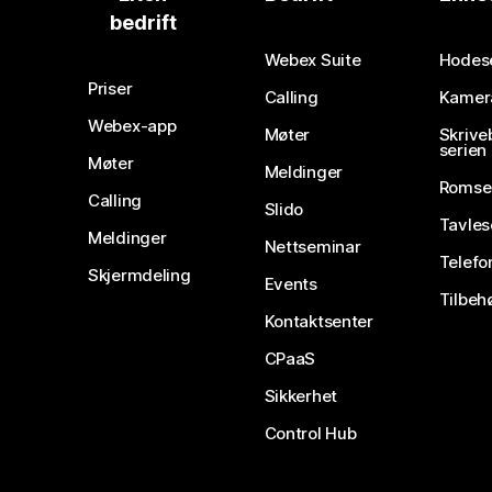
bedrift
Webex Suite
Hodes
Priser
Calling
Kamer
Webex-app
Møter
Skrive
serien
Møter
Meldinger
Romse
Calling
Slido
Tavles
Meldinger
Nettseminar
Telefo
Skjermdeling
Events
Tilbeh
Kontaktsenter
CPaaS
Sikkerhet
Control Hub