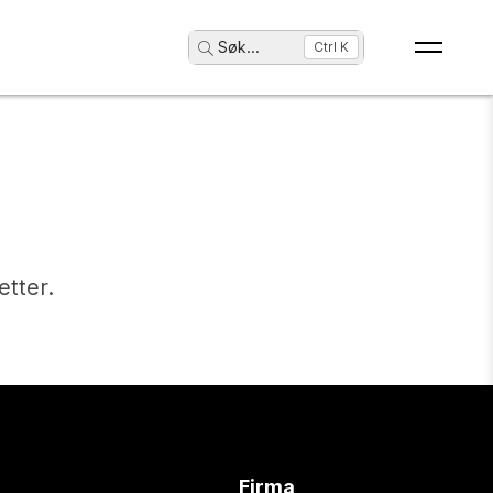
Søk
...
Ctrl K
etter.
Firma