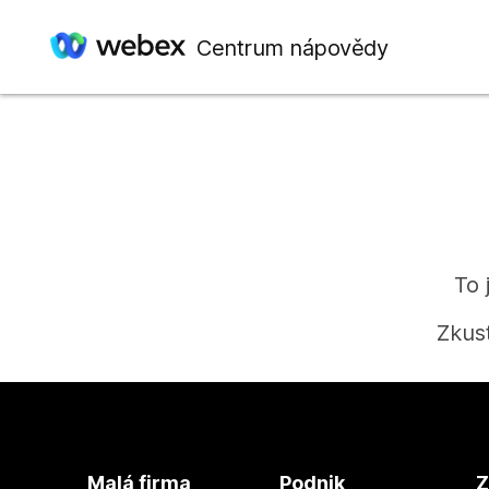
Centrum nápovědy
To 
Zkus
Malá firma
Podnik
Z