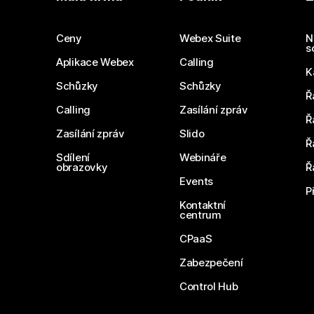
Ceny
Webex Suite
N
s
Aplikace Webex
Calling
K
Schůzky
Schůzky
Ř
Calling
Zasílání zpráv
Ř
Zasílání zpráv
Slido
Ř
Sdílení
Webináře
obrazovky
Ř
Events
P
Kontaktní
centrum
CPaaS
Zabezpečení
Control Hub