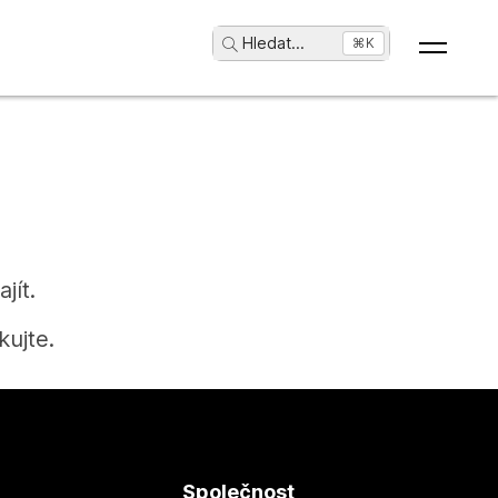
Hledat
...
⌘K
jít.
ujte.
Společnost