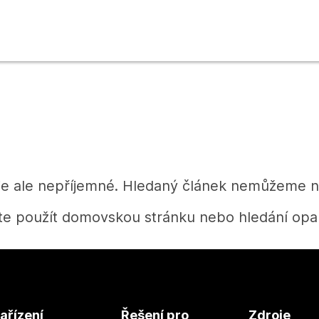
je ale nepříjemné. Hledaný článek nemůžeme na
te použít domovskou stránku nebo hledání opak
Domů
ařízení
Řešení pro
Zdroje
Potřebujete získat odpověď?