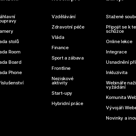
Odešlete dotaz
áhlavní
Vzdělávání
Stažené soub
oupravy
Zdravotní péče
Připojit se k t
amery
schůzce
Vláda
ada stolů
Online lekce
Finance
ada Room
Integrace
Sport a zábava
ada Board
Usnadnění pří
Frontline
ada Phone
Inkluzivita
Neziskové
říslušenství
aktivity
Webináře naži
vyžádání
Start-upy
Komunita We
Hybridní práce
Vývojáři Web
Novinky a ino