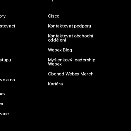
ory
Cisco
estovací
Kontaktovat podporu
Kontaktovat obchodní
oddělení
Webex Blog
stupu
Myšlenkový leadership
Webex
Obchod Webex Merch
vo a na
Kariéra
bex
ex
vace