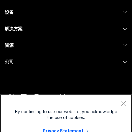
Webex 应用程序
Webex Suite
设备
提交问题
Meetings
Calling
头戴式耳机
Calling
解决方案
Meetings
摄像头
消息传递
教育
消息传递
资源
Desk 系列
屏幕共享
医疗保健
Slido
下载
Room 系列
公司
政府
Webinars
加入测试会议
Board 系列
Cisco
财务
Events
在线课程
Phone 系列
联系技术支持
体育与娱乐
Contact Center
集成
配件
联系销售
一线员工
CPaaS
辅助功能
条款和条件
Webex Blog
非营利组织
安全性
By continuing to use our website, you acknowledge
包容性
隐私权声明
the use of cookies.
Webex 思想领导力
新兴公司
Control Hub
Cookie
直播和点播网络研讨会
Privacy Statement
Webex 商店
商标
混合式工作