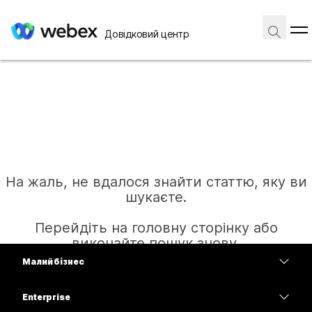
Довідковий центр
На жаль, не вдалося знайти статтю, яку ви
шукаєте.
Перейдіть на головну сторінку або
виконайте пошук знову.
Малий бізнес
Тарифи
Enterprise
Головна