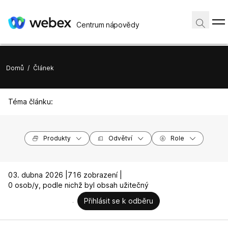
Centrum nápovědy
Domů
/
Článek
Téma článku:
Produkty
Odvětví
Role
03. dubna 2026 |
716 zobrazení |
0 osob/y, podle nichž byl obsah užitečný
Přihlásit se k odběru