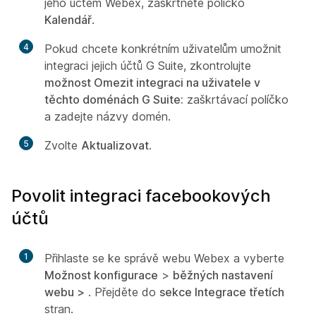
jeho účtem Webex, zaškrtněte políčko
Kalendář
.
4
Pokud chcete konkrétním uživatelům umožnit
integraci jejich účtů G Suite, zkontrolujte
možnost Omezit integraci na uživatele v
těchto doménách G Suite:
zaškrtávací políčko
a zadejte názvy domén.
5
Zvolte
Aktualizovat
.
Povolit integraci facebookových
účtů
1
Přihlaste se ke správě webu Webex a vyberte
Možnost konfigurace
>
běžných nastavení
webu >
. Přejděte do
sekce Integrace třetích
stran.