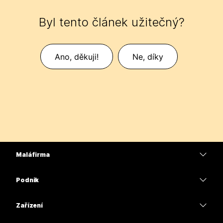
Byl tento článek užitečný?
Ano, děkuji!
Ne, díky
Malá firma
Ceny
Podnik
Aplikace Webex
Webex Suite
Zařízení
Schůzky
Calling
Náhlavní soupravy