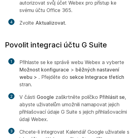
autorizovat svůj účet Webex pro přístup ke
svému účtu Office 365.
4
Zvolte
Aktualizovat
.
Povolit integraci účtu G Suite
1
Přihlaste se ke správě webu Webex a vyberte
Možnost konfigurace
>
běžných nastavení
webu >
. Přejděte do
sekce Integrace třetích
stran.
2
V části
Google
zaškrtněte políčko
Přihlásit se
,
abyste uživatelům umožnili namapovat jejich
přihlašovací údaje G Suite s jejich přihlašovacími
údaji Webex.
3
Chcete-li integrovat Kalendář Google uživatele s