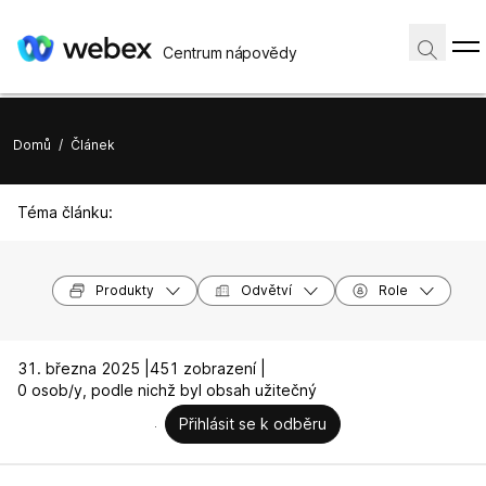
Centrum nápovědy
Domů
/
Článek
Téma článku:
Produkty
Odvětví
Role
31. března 2025 |
451 zobrazení |
0 osob/y, podle nichž byl obsah užitečný
Přihlásit se k odběru