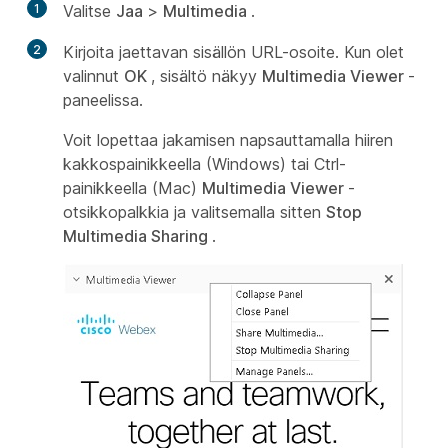
1
Valitse
Jaa
>
Multimedia
.
2
Kirjoita jaettavan sisällön URL-osoite. Kun olet
valinnut
OK
, sisältö näkyy
Multimedia Viewer
-
paneelissa.
Voit lopettaa jakamisen napsauttamalla hiiren
kakkospainikkeella (Windows) tai Ctrl-
painikkeella (Mac)
Multimedia Viewer
-
otsikkopalkkia ja valitsemalla sitten
Stop
Multimedia Sharing
.