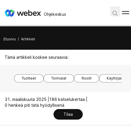
Ohjekeskus
Etusivu
/
Artikkeli
Tämä artikkeli koskee seuraavia:
Tuotteet
Toimialat
Roolit
Käyttöjärjest
31. maaliskuuta 2025 |
186 katselukertaa |
0 henkeä piti tätä hyödyllisenä
Tilaa