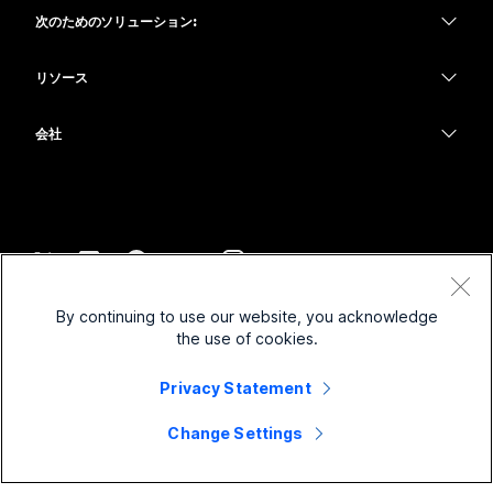
ヘッドセット
Calling
次のためのソリューション:
Meetings
カメラ
教育
メッセージング
メッセージング
リソース
Desk シリーズ
ヘルスケア
画面共有
ダウンロード
Slido
Room シリーズ
会社
行政
テストミーティングに参加
ウェビナー
Cisco
Board シリーズ
財務
オンラインクラス
Events
サポートへお問い合わせ
Phone シリーズ
スポーツとエンターテインメント
インテグレーション
Contact Center
セールスに問い合わせ
アクセサリ
フロントライン
アクセシビリティ
CPaaS
利用規約
Webex Blog
By continuing to use our website, you acknowledge
非営利
プライバシーステートメント
インクルージョン
セキュリティ
the use of cookies.
Webex ソート リーダーシップ
クッキー
スタートアップ
ライブ & オンデマンド ウェビナー
Control Hub
Privacy Statement
Webex Merch Store
商標
ハイブリッド ワーク
Webex Community
©
2026
Cisco and/or its affiliates. All rights reserved.
キャリア
Change Settings
Webex Developers