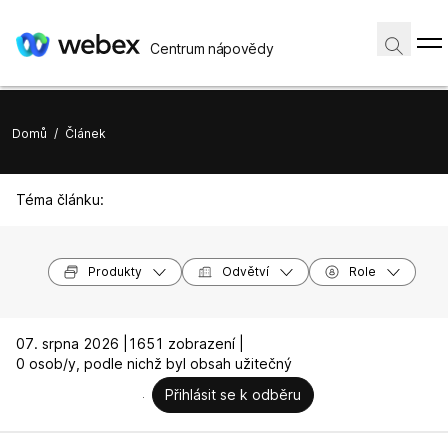
Centrum nápovědy
Domů
/
Článek
Téma článku:
Produkty
Odvětví
Role
07. srpna 2026 |
1651 zobrazení |
0 osob/y, podle nichž byl obsah užitečný
Přihlásit se k odběru