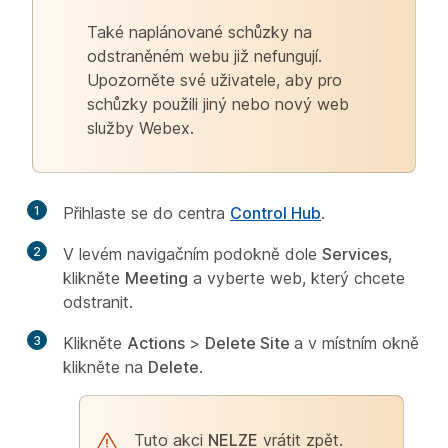
Také naplánované schůzky na
odstraněném webu již nefungují.
Upozorněte své uživatele, aby pro
schůzky použili jiný nebo nový web
služby Webex.
1
Přihlaste se do centra
Control Hub
.
2
V levém navigačním podokně dole
Services
,
klikněte
Meeting
a vyberte web, který chcete
odstranit.
3
Klikněte
Actions
>
Delete Site
a v místním okně
klikněte na
Delete
.
Tuto akci
NELZE
vrátit zpět.