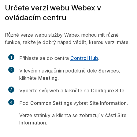
Určete verzi webu Webex v
ovládacím centru
Různé verze webu služby Webex mohou mít různé
funkce, takže je dobrý nápad vědět, kterou verzi máte.
1
Přihlaste se do centra
Control Hub
.
2
V levém navigačním podokně dole
Services
,
klikněte
Meeting
.
3
Vyberte svůj web a klikněte na
Configure Site
.
4
Pod
Common Settings
vybrat
Site Information
.
Verze stránky a klienta se zobrazují v části
Site
Information
.