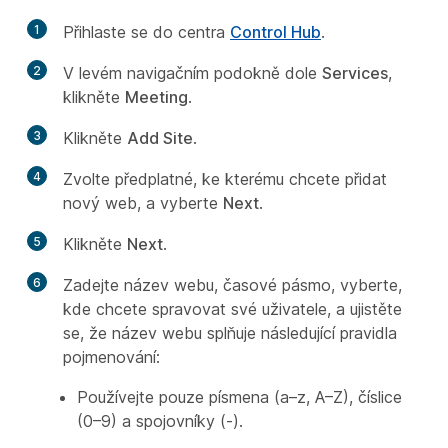
1
Přihlaste se do centra
Control Hub
.
2
V levém navigačním podokně dole
Services
,
klikněte
Meeting
.
3
Klikněte
Add Site
.
4
Zvolte předplatné, ke kterému chcete přidat
nový web, a vyberte
Next
.
5
Klikněte
Next
.
6
Zadejte název webu, časové pásmo, vyberte,
kde chcete spravovat své uživatele, a ujistěte
se, že název webu splňuje následující pravidla
pojmenování:
Používejte pouze písmena (a–z, A–Z), číslice
(0–9) a spojovníky (-).