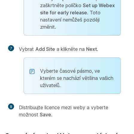
zaškrtněte políčko
Set up Webex
site for early release
. Toto
nastavení nemůžeš později
změnit.
7
Vybrat
Add Site
a klikněte na
Next
.
Vyberte časové pásmo, ve
kterém se nachází většina vašich
uživatelů.
8
Distribuujte licence mezi weby a vyberte
možnost
Save
.