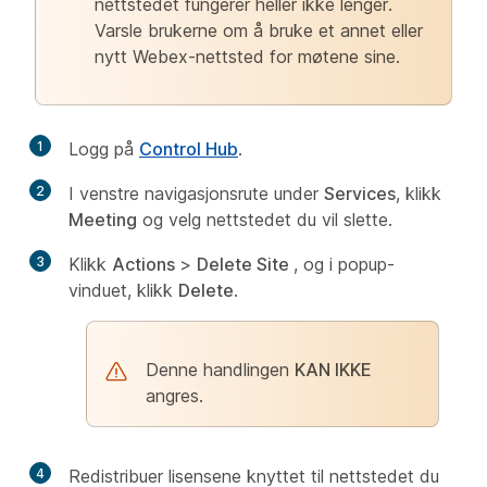
nettstedet fungerer heller ikke lenger.
Varsle brukerne om å bruke et annet eller
nytt Webex-nettsted for møtene sine.
1
Logg på
Control Hub
.
2
I venstre navigasjonsrute under
Services
, klikk
Meeting
og velg nettstedet du vil slette.
3
Klikk
Actions
>
Delete Site
, og i popup-
vinduet, klikk
Delete
.
Denne handlingen
KAN IKKE
angres.
4
Redistribuer lisensene knyttet til nettstedet du