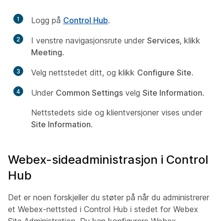
1
Logg på
Control Hub
.
2
I venstre navigasjonsrute under
Services
, klikk
Meeting
.
3
Velg nettstedet ditt, og klikk
Configure Site
.
4
Under
Common Settings
velg
Site Information
.
Nettstedets side og klientversjoner vises under
Site Information
.
Webex-sideadministrasjon i Control
Hub
Det er noen forskjeller du støter på når du administrerer
et Webex-nettsted i Control Hub i stedet for Webex