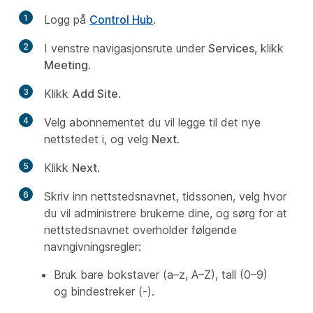
1
Logg på
Control Hub
.
2
I venstre navigasjonsrute under
Services
, klikk
Meeting
.
3
Klikk
Add Site
.
4
Velg abonnementet du vil legge til det nye
nettstedet i, og velg
Next
.
5
Klikk
Next
.
6
Skriv inn nettstedsnavnet, tidssonen, velg hvor
du vil administrere brukerne dine, og sørg for at
nettstedsnavnet overholder følgende
navngivningsregler:
Bruk bare bokstaver (a–z, A–Z), tall (0–9)
og bindestreker (-).