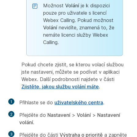
Možnost
Volání
je k dispozici
pouze pro uživatele s licencí
Webex Calling. Pokud možnost
Volání
nevidíte, znamená to, že
nemáte licenci služby Webex
Calling.
Pokud chcete zjistit, se kterou volací službou
jste nastaveni, můžete se podívat v aplikaci
Webex. Další podrobnosti najdete v části
Zjistěte, jakou službu volání máte
.
1
Přihlaste se do
uživatelského centra
.
2
Přejděte do
Nastavení
>
Volání
>
Nastavení
volání
.
3
Přejděte do části
Výstraha o prioritě
a zapněte