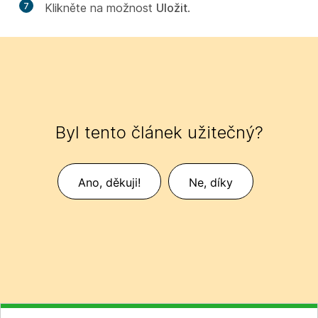
7
Klikněte na možnost
Uložit
.
Byl tento článek užitečný?
Ano, děkuji!
Ne, díky