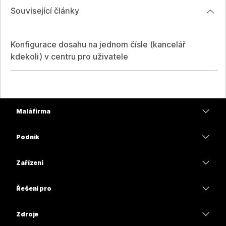
Související články
Konfigurace dosahu na jednom čísle (kancelář
kdekoli) v centru pro uživatele
Malá firma
Ceny
Podnik
Aplikace Webex
Webex Suite
Zařízení
Schůzky
Calling
Náhlavní soupravy
Calling
Řešení pro
Schůzky
Kamery
Vzdělávání
Zasílání zpráv
Zasílání zpráv
Zdroje
Řada stolů
Zdravotní péče