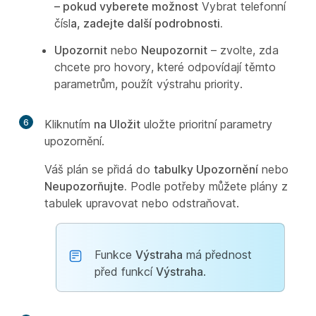
– pokud vyberete možnost
Vybrat telefonní
čísl
a, zadejte další podrobnosti.
Upozornit
nebo
Neupozornit
– zvolte, zda
chcete pro hovory, které odpovídají těmto
parametrům, použít výstrahu priority.
6
Kliknutím
na Uložit
uložte prioritní parametry
upozornění.
Váš plán se přidá do
tabulky Upozornění
nebo
Neupozorňujte.
Podle potřeby můžete plány z
tabulek upravovat nebo odstraňovat.
Funkce
Výstraha
má přednost
před funkcí
Výstraha
.