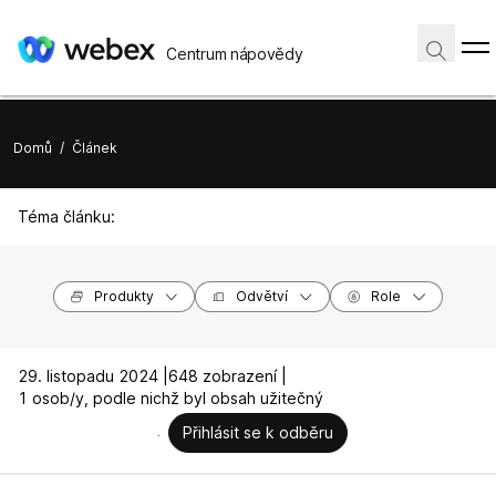
Centrum nápovědy
Domů
/
Článek
Téma článku:
Produkty
Odvětví
Role
29. listopadu 2024 |
648 zobrazení |
1 osob/y, podle nichž byl obsah užitečný
Přihlásit se k odběru