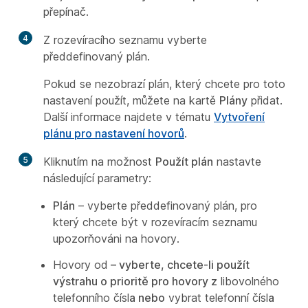
přepínač.
4
Z rozevíracího seznamu vyberte
předdefinovaný plán.
Pokud se nezobrazí plán, který chcete pro toto
nastavení použít, můžete na kartě
Plány
přidat.
Další informace najdete v tématu
Vytvoření
plánu pro nastavení hovorů
.
5
Kliknutím na možnost
Použít plán
nastavte
následující parametry:
Plán
– vyberte předdefinovaný plán, pro
který chcete být v rozevíracím seznamu
upozorňováni na hovory.
Hovory od
– vyberte, chcete-li použít
výstrahu o prioritě pro hovory z
libovolného
telefonního čísl
a nebo
vybrat telefonní čísl
a