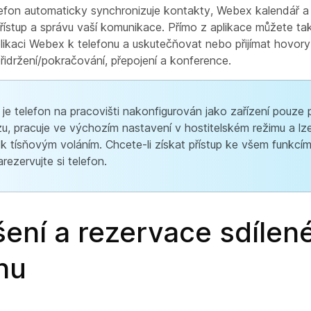
lefon automaticky synchronizuje kontakty, Webex kalendář a h
ístup a správu vaší komunikace. Přímo z aplikace můžete také
ikaci Webex k telefonu a uskutečňovat nebo přijímat hovory
přidržení/pokračování, přepojení a konference.
je telefon na pracovišti nakonfigurován jako zařízení pouze p
u, pracuje ve výchozím nastavení v hostitelském režimu a lze 
k tísňovým voláním. Chcete-li získat přístup ke všem funkcím,
rezervujte si telefon.
šení a rezervace sdílen
nu