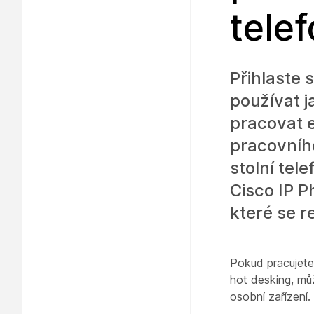
tele
Přihlaste s
používat j
pracovat e
pracovníh
stolní tel
Cisco IP 
které se r
Pokud pracujete
hot desking, můž
osobní zařízení.