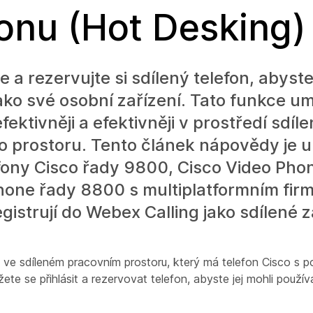
fonu (Hot Desking)
e a rezervujte si sdílený telefon, abyste
ako své osobní zařízení. Tato funkce u
fektivněji a efektivněji v prostředí sdíl
o prostoru. Tento článek nápovědy je u
efony Cisco řady 9800, Cisco Video Ph
Phone řady 8800 s multiplatformním fi
egistrují do Webex Calling jako sdílené z
 ve sdíleném pracovním prostoru, který má telefon Cisco s p
ete se přihlásit a rezervovat telefon, abyste jej mohli použív