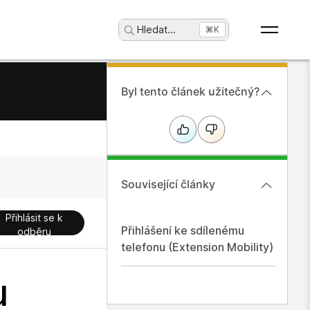
Hledat
...
⌘K
Byl tento článek užitečný?
Související články
Přihlásit se k
Přihlášení ke sdílenému
odběru
telefonu (Extension Mobility)
u