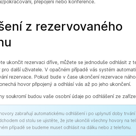
ení/pokračování, přepojení nebo konference.
šení z rezervovaného
nu
e ukončit rezervaci dříve, můžete se jednoduše odhlásit z te
r pro další uživatele. V opačném případě vás systém automat
rvání rezervace. Pokud bude v čase ukončení rezervace náho
ponechá hovor připojený a odhlásí vás až po jeho ukončení.
y soukromí budou vaše osobní údaje po odhlášení ze zaříze
 hovory zabraňují automatickému odhlášení i po uplynutí doby trvání
chodem od stolu se ujistěte, že jste ukončili všechny hovory na te
ném případě se budeme muset odhlásit na dálku nebo z telefonu.