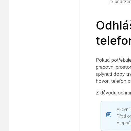
je přidrž
Odhlá
telefo
Pokud potřebujet
pracovní prosto
uplynutí doby t
hovor, telefon 
Z důvodu ochran
Aktivní
Před od
V opač