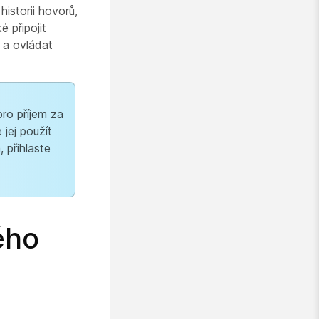
istorii hovorů,
 připojit
 a ovládat
ro příjem za
jej použít
 přihlaste
ého