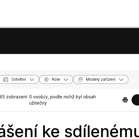
Odvětví
Role
Modely zařízení
85 zobrazení
0 osob/y, podle nichž byl obsah
užitečný
lášení ke sdíleném