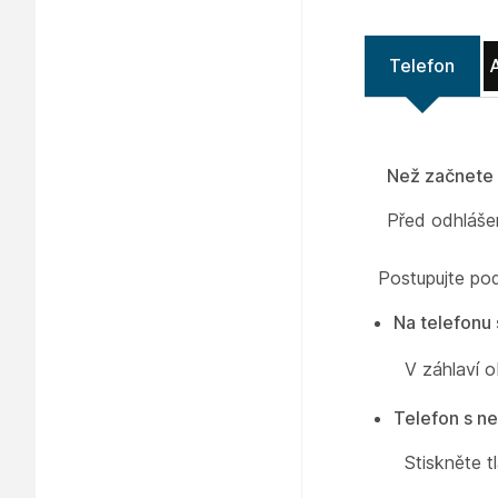
Telefon
Než začnete
Před odhláše
Postupujte pod
Na telefonu
V záhlaví 
Telefon s n
Stiskněte t