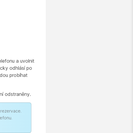
lefonu a uvolnit
icky odhlásí po
dou probíhat
ní odstraněny.
 rezervace.
lefonu.