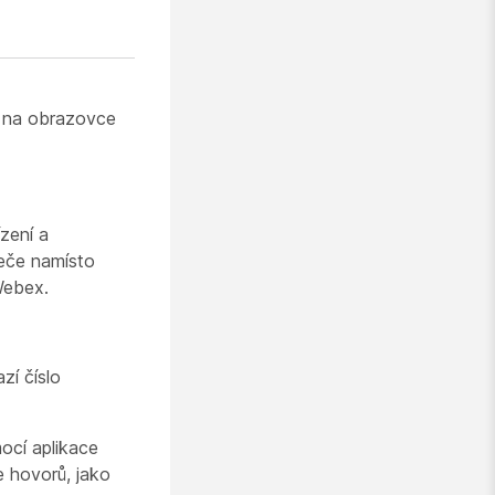
ý na obrazovce
ízení a
žeče namísto
Webex.
zí číslo
ocí aplikace
e hovorů, jako