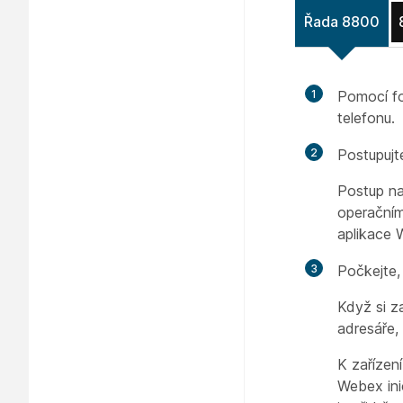
Řada 8800
1
Pomocí fo
telefonu.
2
Postupujt
Postup na 
operačním
aplikace 
3
Počkejte,
Když si za
adresáře,
K zařízen
Webex ini