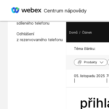
V tomto článku
Centrum nápovědy
Přihlášení a rezervace
sdíleného telefonu
Domů
/
Článek
Odhlášení
z rezervovaného telefonu
Téma článku:
Produkty
05. listopadu 2025
7
|
|
přih