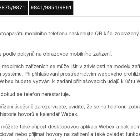
8875/9871
9841/9851/9861
toaparátu mobilního telefonu naskenujte QR kód zobrazen
e podle pokynů na obrazovce mobilního zařízení.
mobilních zařízeních se může lišit v závislosti na modelu zař
 systému. Při přihlašování prostřednictvím webového prohlí
Webex budete vyzváni k zadání přihlašovacích údajů k účtu 
 dokud se telefon nerestartuje.
řízení úspěšně zarezervujete, uvidíte, že se na telefonu zobra
 historie hovorů a kalendář Webex.
í můžete také připojit desktopovou aplikaci Webex a pak pom
ciovat nebo přijímat hovory na zařízení a také ovládat funkc