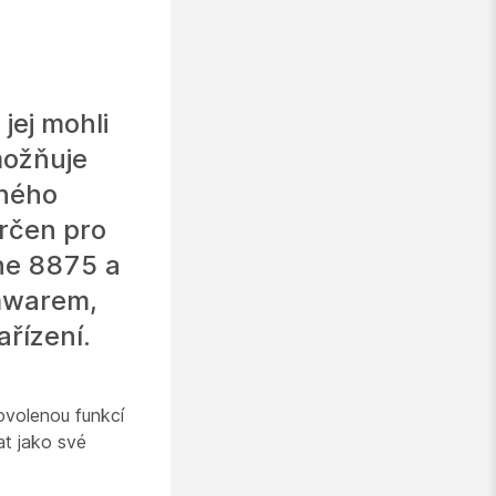
 jej mohli
možňuje
eného
rčen pro
one 8875 a
rmwarem,
ařízení.
ovolenou funkcí
at jako své