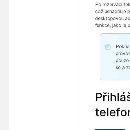
Po rezervaci te
což usnadňuje př
desktopovou apl
funkce, jako je 
Pokud 
provoz
pouze 
se a za
Přihlá
telefo