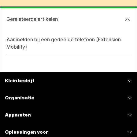
Gerelateerde artikelen
Aanmelden bij een gedeelde telefoon (Extension
Mobility)
Klein bedrijf
Prijzen
Organisatie
Webex-app
Webex Suite
Apparaten
Meetings
Calling
Headsets
Calling
Oplossingen voor
Meetings