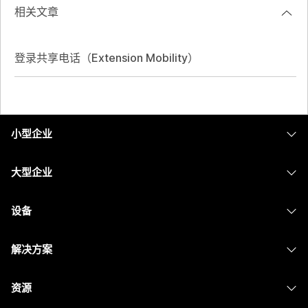
相关文章
登录共享电话（Extension Mobility）
小型企业
定价
大型企业
Webex 应用程序
Webex Suite
设备
Meetings
Calling
头戴式耳机
Calling
解决方案
Meetings
摄像头
消息传递
教育
消息传递
资源
Desk 系列
屏幕共享
医疗保健
Slido