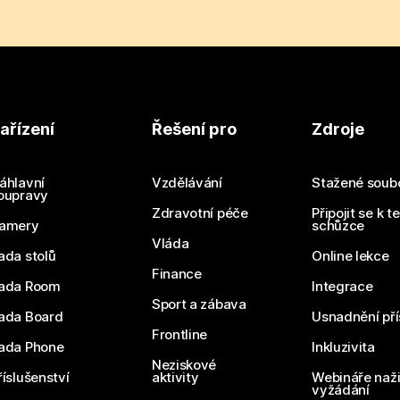
ařízení
Řešení pro
Zdroje
áhlavní
Vzdělávání
Stažené soub
oupravy
Zdravotní péče
Připojit se k t
amery
schůzce
Vláda
ada stolů
Online lekce
Finance
ada Room
Integrace
Sport a zábava
ada Board
Usnadnění pří
Frontline
ada Phone
Inkluzivita
Neziskové
říslušenství
aktivity
Webináře naži
vyžádání