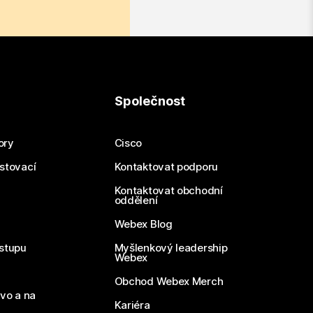
Společnost
ory
Cisco
estovací
Kontaktovat podporu
Kontaktovat obchodní
oddělení
Webex Blog
stupu
Myšlenkový leadership
Webex
Obchod Webex Merch
vo a na
Kariéra