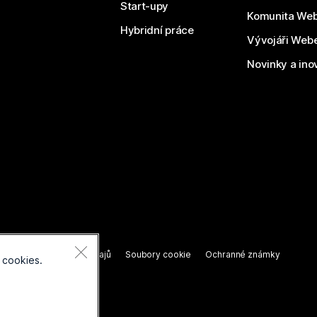
Start-upy
Komunita We
Hybridní práce
Vývojáři Web
Novinky a ino
razena.
í o ochraně osobních údajů
Soubory cookie
Ochranné známky
 cookies.