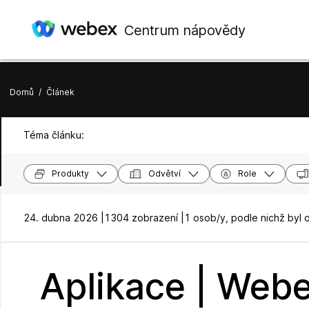
Centrum nápovědy
Domů
/
Článek
Téma článku:
Produkty
Odvětví
Role
24. dubna 2026 |
1304 zobrazení |
1 osob/y, podle nichž byl 
Aplikace | Web