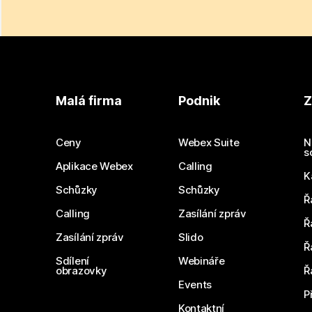
Malá firma
Podnik
Z
Ceny
Webex Suite
N
s
Aplikace Webex
Calling
K
Schůzky
Schůzky
Ř
Calling
Zasílání zpráv
Ř
Zasílání zpráv
Slido
Ř
Sdílení
Webináře
obrazovky
Ř
Events
P
Kontaktní