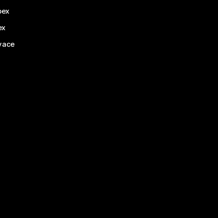
bex
ex
vace