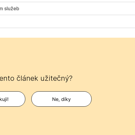
m služeb
tento článek užitečný?
uji!
Ne, díky