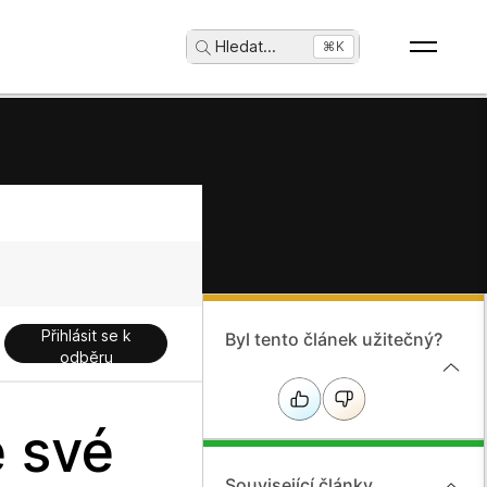
Hledat
...
⌘K
Přihlásit se k
Byl tento článek užitečný?
odběru
 své
Související články