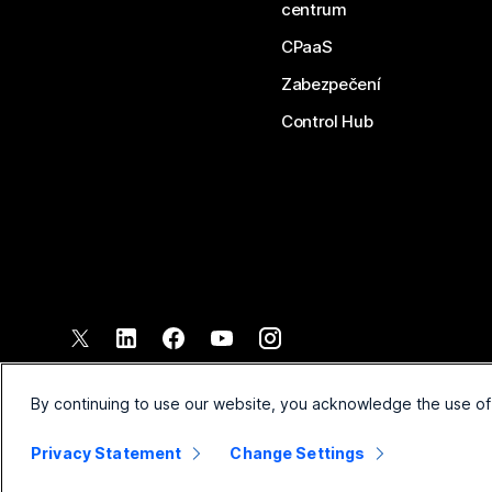
centrum
CPaaS
Zabezpečení
Control Hub
©
2026
Společnost Cisco a/nebo její pobočky. Všechna práva vyh
Smluvní podmínky
Prohlášen
By continuing to use our website, you acknowledge the use of
Privacy Statement
Change Settings