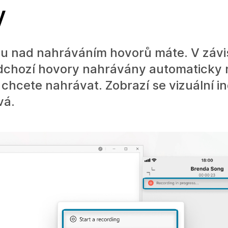
y
lu nad nahráváním hovorů máte. V závis
odchozí hovory nahrávány automaticky 
hcete nahrávat. Zobrazí se vizuální in
vá.